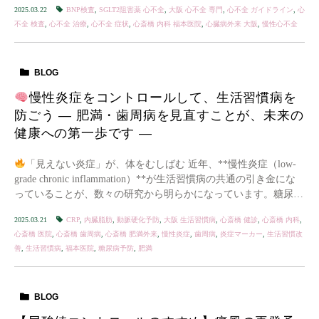
2025.03.22
BNP検査
,
SGLT2阻害薬 心不全
,
大阪 心不全 専門
,
心不全 ガイドライン
,
心
不全 検査
,
心不全 治療
,
心不全 症状
,
心斎橋 内科 福本医院
,
心臓病外来 大阪
,
慢性心不全
BLOG
慢性炎症をコントロールして、生活習慣病を
防ごう — 肥満・歯周病を見直すことが、未来の
健康への第一歩です —
「見えない炎症」が、体をむしばむ 近年、**慢性炎症（low-
grade chronic inflammation）**が生活習慣病の共通の引き金にな
っていることが、数々の研究から明らかになっています。糖尿
病、動脈硬化 […]
2025.03.21
CRP
,
内臓脂肪
,
動脈硬化予防
,
大阪 生活習慣病
,
心斎橋 健診
,
心斎橋 内科
,
心斎橋 医院
,
心斎橋 歯周病
,
心斎橋 肥満外来
,
慢性炎症
,
歯周病
,
炎症マーカー
,
生活習慣改
善
,
生活習慣病
,
福本医院
,
糖尿病予防
,
肥満
BLOG