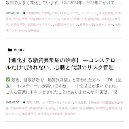
数年で大きく進化しています。特に2024年～2025年にかけて、日
本や欧米で最新の治療ガ […]
2025.03.30
2型糖尿病
,
AI医療
,
CGM
,
GLP-1
,
SGLT2
,
メトホルミン
,
個別化医療
,
医師
監修
,
合併症予防
,
大阪 糖尿病クリニック
,
心斎橋
,
心斎橋 内科
,
最新治療
,
福本医院
,
糖尿
病
,
糖尿病 予防
,
糖尿病ガイドライン
,
糖尿病サブタイプ
,
糖尿病治療
,
血糖センサー
,
血糖
値コントロール
,
食事療法
BLOG
【進化する脂質異常症の治療】 ―コレステロー
ルだけで語れない、心臓と代謝のリスク管理―
最近、健康診断で「脂質異常症」と言われた方へ 「LDL（悪
玉）コレステロールが高いですね」 「中性脂肪が多いですね」
こんな言葉にドキッとされたことはありませんか？ 実は、“脂質
異常症”は単にコレステロールの話だけで […]
2025.03.30
HDL
,
LDLコレステロール
,
スタチン
,
中性脂肪
,
予防医療
,
内臓脂肪
,
動脈硬
化
,
大阪市中央区
,
循環器内科
,
心斎橋
,
心筋梗塞
,
心臓病
,
生活習慣病
,
福本医院
,
糖尿病
,
脂
質バランス
,
脂質異常症
,
血液検査
,
食事療法
,
高脂血症