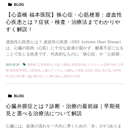
BLOG
【心斎橋 福本医院】狭心症・心筋梗塞：虚血性
心疾患とは？症状・検査・治療法までわかりや
すく解説！
虚血性心疾患とは？ 虚血性心疾患（IHD: Ischemic Heart Disease）
は、心臓の筋肉（心筋）に十分な血液が届かず、酸素不足になる
ことで生じる疾患です。代表的なものに「狭心症」や「心筋梗
塞」があります。 […]
2025.03.29
冠動脈CT
,
動脈硬化
,
大阪 心臓病
,
循環器内科
,
心エコー
,
心斎橋 内科
,
心斎
橋 循環器専門医
,
心筋梗塞
,
心臓カテーテル
,
心臓病
,
心電図
,
息切れ 原因
,
狭心症
,
福本医
院
,
紹介状不要 心臓
,
胸が苦しい
,
胸の痛み
,
虚血性心疾患
BLOG
心臓弁膜症とは？診断・治療の最前線｜早期発
見と選べる治療法について解説
心臓には、血液の流れを一方向に導くための「弁」が4つありま