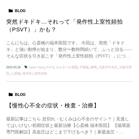
BLOG
突然ドキドキ…それって「発作性上室性頻拍
（PSVT）」かも？
こんにちは。心斎橋の福本医院です。 今回は、突然「ドキド
キ」と強い動悸が始まり、数分〜数時間続いて、ふっと治る――
そんな症状を引き起こす「発作性上室性頻拍（PSVT）」につい
てお話します。 最新記事はこちら […]
2025.03.28
Apple Watch
,
PSVT
,
ホルター心電図
,
不整脈
,
動悸
,
大阪市中央区
,
大阪市西
区
,
心斎橋
,
発作性上室性頻拍
BLOG
【慢性心不全の症状・検査・治療】
最新記事はこちら 息切れ・むくみは心不全のサイン？｜見逃し
てはいけない初期症状と最新治療【心斎橋 福本医院】 【循環器
専門医解説】高血圧はどこまで下げるべき？｜家庭血圧・
morning surge・白衣高血圧まで徹底解説 […]