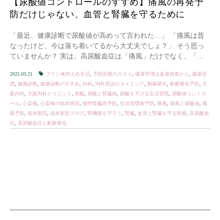
【尿酸値コントロールのすすめ】痛風の再発予
防だけじゃない、血管と腎臓を守るために
「最近、健康診断で尿酸値が高めって言われた…」 「痛風は昔
なったけど、今は落ち着いてるから大丈夫でしょ？」 そう思っ
ていませんか？ 実は、高尿酸血症は「痛風」だけでなく、「動
脈硬化」や「腎臓の病気（慢性腎臓病）」のリスク […]
2025.03.21
プリン体控えめ生活
,
予防医療のススメ
,
健康管理は血液検査から
,
健康習
慣
,
健康診断
,
健康診断のすすめ
,
内科
,
内科受診のタイミング
,
動脈硬化
,
動脈硬化予防
,
大
阪内科
,
大阪内科クリニック
,
尿酸
,
尿酸と腎臓病
,
尿酸を下げる生活習慣
,
尿酸値コントロ
ール
,
心斎橋
,
心斎橋の福本医院
,
慢性腎臓病予防
,
生活習慣病予防
,
痛風
,
痛風と尿酸値
,
痛
風予防
,
福本医院
,
福本医院ブログ
,
腎機能を守ろう
,
腎臓
,
血管と腎臓を守る医療
,
高尿酸血
症
,
高尿酸血症と動脈硬化