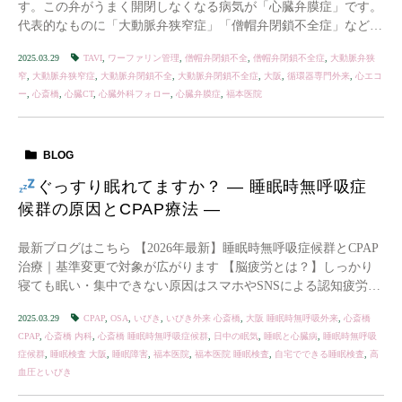
す。この弁がうまく開閉しなくなる病気が「心臓弁膜症」です。
代表的なものに「大動脈弁狭窄症」「僧帽弁閉鎖不全症」などが
あります。
どんな症状が出るの？ 息切れや動 […]
2025.03.29
TAVI
,
ワーファリン管理
,
僧帽弁閉鎖不全
,
僧帽弁閉鎖不全症
,
大動脈弁狭
窄
,
大動脈弁狭窄症
,
大動脈弁閉鎖不全
,
大動脈弁閉鎖不全症
,
大阪
,
循環器専門外来
,
心エコ
ー
,
心斎橋
,
心臓CT
,
心臓外科フォロー
,
心臓弁膜症
,
福本医院
BLOG
ぐっすり眠れてますか？ ― 睡眠時無呼吸症
候群の原因とCPAP療法 ―
‎最新ブログはこちら 【2026年最新】睡眠時無呼吸症候群とCPAP
治療｜基準変更で対象が広がります 【脳疲労とは？】しっかり
寝ても眠い・集中できない原因はスマホやSNSによる認知疲労か
もしれません &nb […]
2025.03.29
CPAP
,
OSA
,
いびき
,
いびき外来 心斎橋
,
大阪 睡眠時無呼吸外来
,
心斎橋
CPAP
,
心斎橋 内科
,
心斎橋 睡眠時無呼吸症候群
,
日中の眠気
,
睡眠と心臓病
,
睡眠時無呼吸
症候群
,
睡眠検査 大阪
,
睡眠障害
,
福本医院
,
福本医院 睡眠検査
,
自宅でできる睡眠検査
,
高
血圧といびき