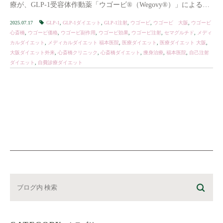
療が、GLP-1受容体作動薬「ウゴービ®（Wegovy®）」による医
療ダイエッ […]
2025.07.17
GLP-1
,
GLP-1ダイエット
,
GLP-1注射
,
ウゴービ
,
ウゴービ 大阪
,
ウゴービ
心斎橋
,
ウゴービ価格
,
ウゴービ副作用
,
ウゴービ効果
,
ウゴービ注射
,
セマグルチド
,
メディ
カルダイエット
,
メディカルダイエット 福本医院
,
医療ダイエット
,
医療ダイエット 大阪
,
大阪ダイエット外来
,
心斎橋クリニック
,
心斎橋ダイエット
,
痩身治療
,
福本医院
,
自己注射
ダイエット
,
自費診療ダイエット