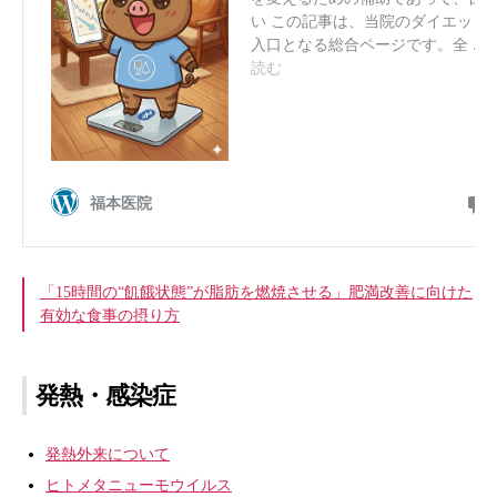
「15時間の“飢餓状態”が脂肪を燃焼させる」肥満改善に向けた
有効な食事の摂り方
発熱・感染症
発熱外来について
ヒトメタニューモウイルス