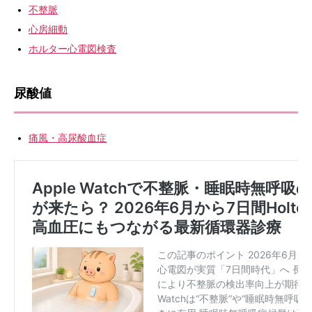
不整脈
心房細動
ホルター心電図検査
尿酸値
痛風・高尿酸血症