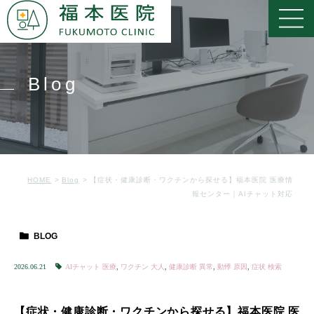
Blog
HOME
Blog
【症状・健康診断・ワクチンから探せる】福本医院 医療情
報センター｜AIチャット対応
BLOG
2026.06.21
AIチャット 医療
,
ワクチン 大人
,
健康診断 異常
,
動悸 原因
,
症状 検索
【症状・健康診断・ワクチンから探せる】福本医院 医