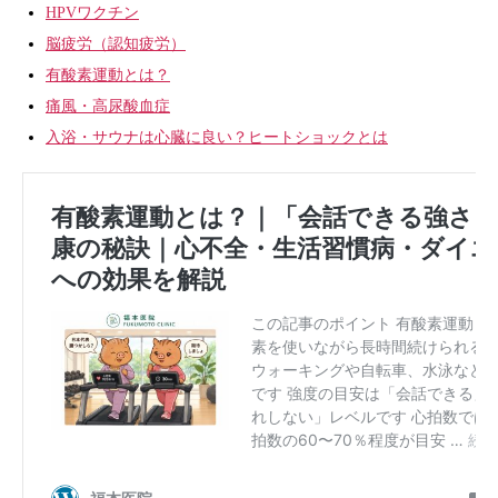
HPVワクチン
脳疲労（認知疲労）
有酸素運動とは？
痛風・高尿酸血症
入浴・サウナは心臓に良い？ヒートショックとは