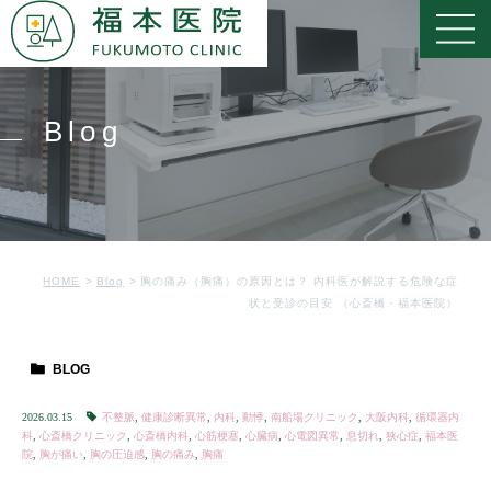
Blog
HOME
Blog
胸の痛み（胸痛）の原因とは？ 内科医が解説する危険な症
状と受診の目安 （心斎橋・福本医院）
BLOG
2026.03.15
不整脈
,
健康診断異常
,
内科
,
動悸
,
南船場クリニック
,
大阪内科
,
循環器内
科
,
心斎橋クリニック
,
心斎橋内科
,
心筋梗塞
,
心臓病
,
心電図異常
,
息切れ
,
狭心症
,
福本医
院
,
胸が痛い
,
胸の圧迫感
,
胸の痛み
,
胸痛