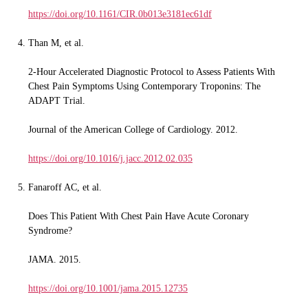
https://doi.org/10.1161/CIR.0b013e3181ec61df
Than M, et al.
2-Hour Accelerated Diagnostic Protocol to Assess Patients With
Chest Pain Symptoms Using Contemporary Troponins: The
ADAPT Trial.
Journal of the American College of Cardiology. 2012.
https://doi.org/10.1016/j.jacc.2012.02.035
Fanaroff AC, et al.
Does This Patient With Chest Pain Have Acute Coronary
Syndrome?
JAMA. 2015.
https://doi.org/10.1001/jama.2015.12735