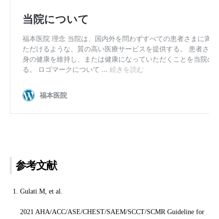
参考文献
Gulati M, et al.
2021 AHA/ACC/ASE/CHEST/SAEM/SCCT/SCMR Guideline for