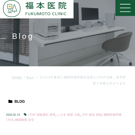
Blog
HOME
Blog
【2026年最新】睡眠時無呼吸症候群とCPAP治療｜基準変
更で対象が広がります
BLOG
2026.05.14
CPAP 保険適応 基準
,
いびき 検査 大阪
,
日中 眠気 原因
,
睡眠時無呼吸
CPAP
,
睡眠検査 自宅