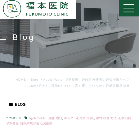
Blog
HOME
Blog
Apple Watchで不整脈・睡眠時無呼吸の通知が来たら？
2026年6月から7日間Holterへ｜高血圧にもつながる最新循環器診療
BLOG
2026.05.18
Apple Watch 不整脈 通知
,
ホルター心電図 7日間
,
動悸 検査 方法
,
心房細動
早期発見
,
睡眠時無呼吸 心房細動