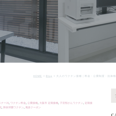
HOME
Blog
大人のワクチン接種｜料金・公費制度・抗体検
ナー20
,
ワクチン料金
,
公費接種
,
大阪市 定期接種
,
子宮頸がんワクチン
,
定期接
院
,
肺炎球菌ワクチン
,
風疹クーポン
C