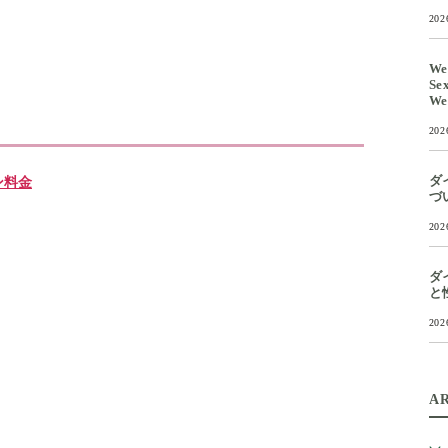
202
We
Se
We
202
ダ
ン料金
づ
202
ダ
と
202
A