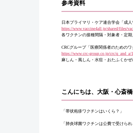
参考資料
日本プライマリ・ケア連合学会「成人ワ
https://www.vaccine4all.jp/shared/files/v
各ワクチンの接種間隔・対象者・定期
CRCグループ「医療関係者のための
https://www.crc-group.co.jp/crc/q_and_a/
麻しん・風しん・水痘・おたふくかぜの
こんにちは、大阪・心斎橋
「帯状疱疹ワクチンはいくら？」
「肺炎球菌ワクチンは公費で受けられ