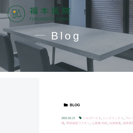
Blog
BLOG
2025.02.21
シルガード９
,
シングリックス
,
プレベ
種
,
帯状疱疹ワクチン
,
心斎橋 内科
,
抗体検査
,
福本医