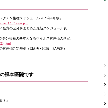
クチン接種スケジュール 2026年4月版」
accine_A4_20over.pdf
／任意の区分をまとめた最新スケジュール表
ワクチン接種の基本となるウイルス抗体価の判定」
123.html
抗体価判定基準（EIA法・HI法・PA法別）
の福本医院です
る？」