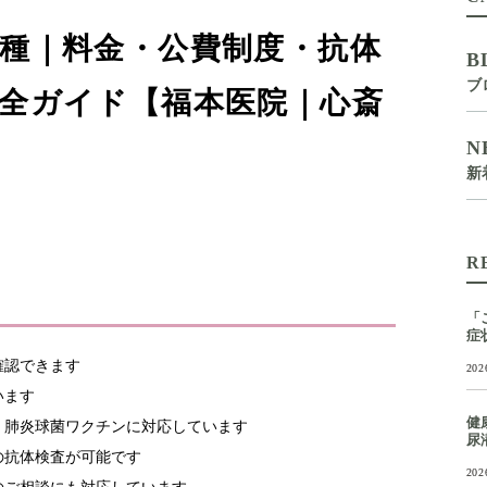
種｜料金・公費制度・抗体
B
ブ
全ガイド【福本医院｜心斎
N
新
R
「
症
確認できます
202
います
健
・肺炎球菌ワクチンに対応しています
尿
の抗体検査が可能です
202