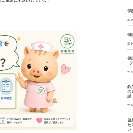
のご相談にも対応しています
保
202
保
202
保
_
202
鉄
の
説
202
健
た
い