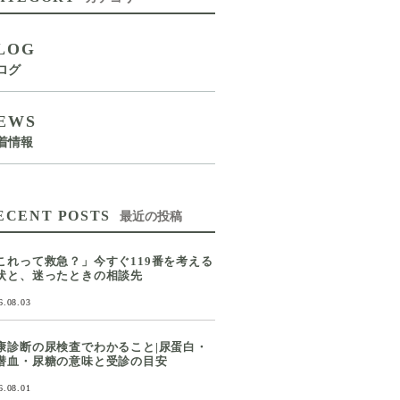
LOG
ログ
EWS
着情報
ECENT POSTS
最近の投稿
これって救急？」今すぐ119番を考える
状と、迷ったときの相談先
6.08.03
康診断の尿検査でわかること|尿蛋白・
潜血・尿糖の意味と受診の目安
6.08.01