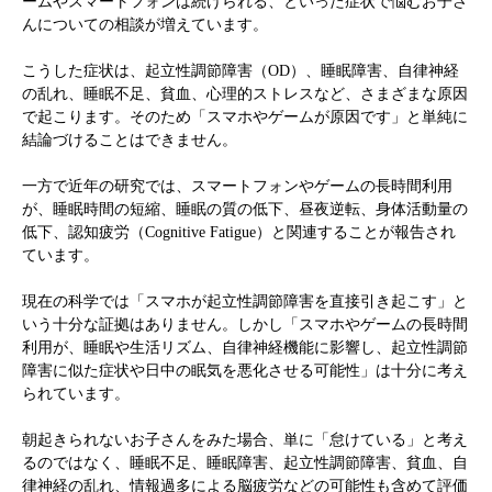
ームやスマートフォンは続けられる、といった症状で悩むお子さ
んについての相談が増えています。
こうした症状は、起立性調節障害（OD）、睡眠障害、自律神経
の乱れ、睡眠不足、貧血、心理的ストレスなど、さまざまな原因
で起こります。そのため「スマホやゲームが原因です」と単純に
結論づけることはできません。
一方で近年の研究では、スマートフォンやゲームの長時間利用
が、睡眠時間の短縮、睡眠の質の低下、昼夜逆転、身体活動量の
低下、認知疲労（Cognitive Fatigue）と関連することが報告され
ています。
現在の科学では「スマホが起立性調節障害を直接引き起こす」と
いう十分な証拠はありません。しかし「スマホやゲームの長時間
利用が、睡眠や生活リズム、自律神経機能に影響し、起立性調節
障害に似た症状や日中の眠気を悪化させる可能性」は十分に考え
られています。
朝起きられないお子さんをみた場合、単に「怠けている」と考え
るのではなく、睡眠不足、睡眠障害、起立性調節障害、貧血、自
律神経の乱れ、情報過多による脳疲労などの可能性も含めて評価