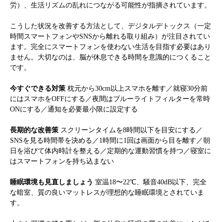
労）、生活リズムの乱れにつながる可能性が指摘されています。
こうした状況を改善する方法として、デジタルデトックス（一定
時間スマートフォンやSNSから離れる取り組み）が注目されてい
ます。完全にスマートフォンを使わない生活を目指す必要はあり
ません。大切なのは、脳が休息できる時間を意識的につくること
です。
今すぐできる対策
枕元から30cm以上スマホを離す／就寝30分前
にはスマホをOFFにする／夜間はブルーライトフィルターを常時
ONにする／通知を必要最小限に設定する
長期的な改善策
スクリーンタイムを8時間以下を目安にする／
SNSを見る時間帯を決める／1時間に1回は画面から目を離す／朝
日を浴びて体内時計を整える／定期的な運動習慣を持つ／寝室に
はスマートフォンを持ち込まない
睡眠環境も見直しましょう
室温18〜22℃、騒音40dB以下、完全
な暗室、質の良いマットレスが理想的な睡眠環境とされていま
す。