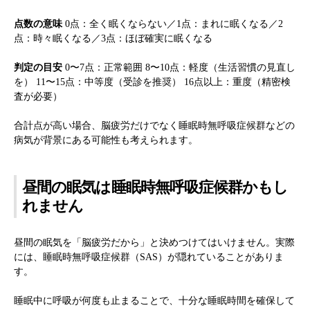
点数の意味
0点：全く眠くならない／1点：まれに眠くなる／2
点：時々眠くなる／3点：ほぼ確実に眠くなる
判定の目安
0〜7点：正常範囲 8〜10点：軽度（生活習慣の見直し
を） 11〜15点：中等度（受診を推奨） 16点以上：重度（精密検
査が必要）
合計点が高い場合、脳疲労だけでなく睡眠時無呼吸症候群などの
病気が背景にある可能性も考えられます。
昼間の眠気は睡眠時無呼吸症候群かもし
れません
昼間の眠気を「脳疲労だから」と決めつけてはいけません。実際
には、睡眠時無呼吸症候群（SAS）が隠れていることがありま
す。
睡眠中に呼吸が何度も止まることで、十分な睡眠時間を確保して