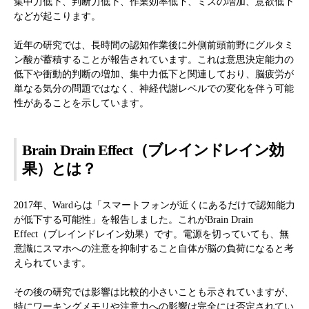
集中力低下、判断力低下、作業効率低下、ミスの増加、意欲低下
などが起こります。
近年の研究では、長時間の認知作業後に外側前頭前野にグルタミ
ン酸が蓄積することが報告されています。これは意思決定能力の
低下や衝動的判断の増加、集中力低下と関連しており、脳疲労が
単なる気分の問題ではなく、神経代謝レベルでの変化を伴う可能
性があることを示しています。
Brain Drain Effect（ブレインドレイン効
果）とは？
2017年、Wardらは「スマートフォンが近くにあるだけで認知能力
が低下する可能性」を報告しました。これがBrain Drain
Effect（ブレインドレイン効果）です。電源を切っていても、無
意識にスマホへの注意を抑制すること自体が脳の負荷になると考
えられています。
その後の研究では影響は比較的小さいことも示されていますが、
特にワーキングメモリや注意力への影響は完全には否定されてい