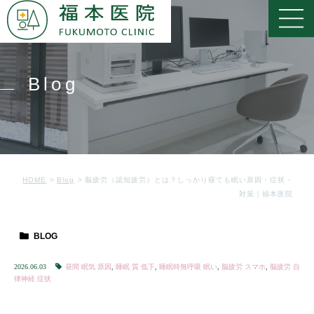
Blog
HOME
Blog
脳疲労（認知疲労）とは？しっかり寝ても眠い原因・症状・
対策｜福本医院
BLOG
2026.06.03
昼間 眠気 原因
,
睡眠 質 低下
,
睡眠時無呼吸 眠い
,
脳疲労 スマホ
,
脳疲労 自
律神経 症状