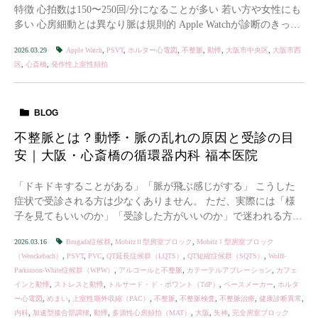
特徴 心拍数は150〜250回/分になることが多い 若い方や女性にも
多い 心房細動とは異なり脈は規則的 Apple Watchが診断のきっか
けになることがある […]
2026.03.29
Apple Watch
,
PSVT
,
ホルター心電図
,
不整脈
,
動悸
,
大阪市中央区
,
大阪市西
区
,
心斎橋
,
発作性上室性頻拍
BLOG
不整脈とは？動悸・脈の乱れの原因と受診の目
安｜大阪・心斎橋の循環器内科 福本医院
「ドキドキすることがある」「脈が飛ぶ感じがする」 こうした
症状で受診される方は少なくありません。 ただ、実際には「様
子を見てもいいのか」「受診した方がいいのか」で迷われる方が
多い印象です。 不整脈は、日常的によく見られる […]
2026.03.16
Brugada症候群
,
MobitzⅡ型房室ブロック
,
MobitzⅠ型房室ブロック
（Wenckebach）
,
PSVT
,
PVC
,
QT延長症候群（LQTS）
,
QT短縮症候群（SQTS）
,
Wolff-
Parkinson-White症候群（WPW）
,
アルコールと不整脈
,
カテーテルアブレーション
,
カフェ
インと動悸
,
ストレスと動悸
,
トルサード・ド・ポワント（TdP）
,
ペースメーカー
,
ホルタ
ー心電図
,
めまい
,
上室性期外収縮（PAC）
,
不整脈
,
不整脈検査
,
不整脈治療
,
健康診断異常
,
内科
,
加速型接合部調律
,
動悸
,
多源性心房頻拍（MAT）
,
大阪
,
失神
,
完全房室ブロック