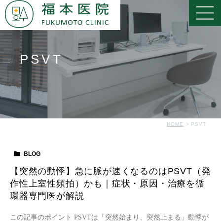
PSVT
HOME
PSVT
BLOG
【突然の動悸】急に脈が速くなるのはPSVT（発
作性上室性頻拍）かも｜症状・原因・治療を循
環器専門医が解説
この記事のポイント PSVTは「突然始まり、突然止まる」動悸が