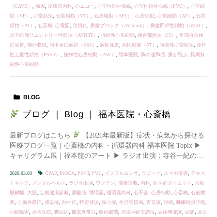
（CAVB）
,
徐脈
,
循環器内科
,
心エコー
,
心室性期外収縮
,
心室性期外収縮（PVC）
,
心室細
動（VF）
,
心室頻拍
,
心室頻拍（VT）
,
心房粗動（AFL）
,
心房細動
,
心房細動（AF）
,
心房
頻拍（AT）
,
心斎橋
,
心電図
,
息切れ
,
房室ブロック（AV block）
,
房室回帰性頻拍（AVRT）
,
房室結節リエントリー性頻拍（AVNRT）
,
持続性心房細動
,
接合部頻拍（JT）
,
早期再分極
症候群
,
期外収縮
,
洞不全症候群（SSS）
,
洞性徐脈
,
洞性頻脈（ST）
,
特発性心室頻拍
,
発作
性上室性頻拍（PSVT）
,
発作性心房細動（PAF）
,
福本医院
,
胸の違和感
,
脈が飛ぶ
,
長期持
続性心房細動
BLOG
ブログ ｜ Blog ｜ 福本医院・心斎橋
最新ブログはこちら
【2026年最新版】症状・病気から探せる
医療ブログ一覧｜心斎橋の内科・循環器内科 福本医院 ‌Topix ▶︎
キャリグラム展｜福本龍のアート ▶︎ ラジオ出演：寺谷一紀のま
いど！まいど！ ▶︎ […]
2026.03.03
CPAP
,
INOCA
,
PSVT
,
PVC
,
インフルエンザ
,
ウゴービ
,
スマホ依存
,
テキス
トネック
,
メンタルヘルス
,
ラジオ出演
,
ワクチン
,
健康診断
,
内科
,
医学的ダイエット
,
大動
脈解離
,
大阪
,
定期健康診断
,
尿酸値
,
循環器
,
循環器内科
,
心不全
,
心房細動
,
心斎橋
,
心筋梗
塞
,
心臓弁膜症
,
感染症
,
熱中症
,
特定健診
,
狭心症
,
生活習慣病
,
百日咳
,
睡眠
,
睡眠時無呼吸
,
睡眠障害
,
福本医院
,
糖尿病
,
脂質異常症
,
腸内細菌
,
自律神経失調症
,
雇用時健診
,
頭痛
,
高血