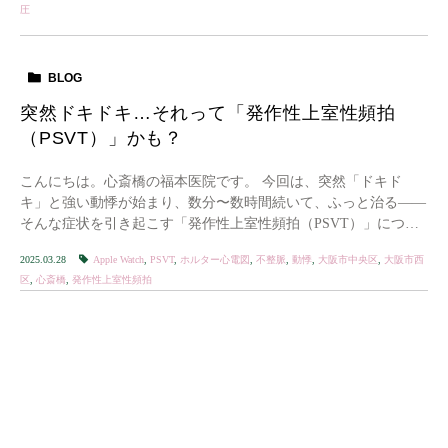
圧
BLOG
突然ドキドキ…それって「発作性上室性頻拍
（PSVT）」かも？
こんにちは。心斎橋の福本医院です。 今回は、突然「ドキド
キ」と強い動悸が始まり、数分〜数時間続いて、ふっと治る――
そんな症状を引き起こす「発作性上室性頻拍（PSVT）」につい
てお話します。 最新記事はこちら […]
2025.03.28
Apple Watch
,
PSVT
,
ホルター心電図
,
不整脈
,
動悸
,
大阪市中央区
,
大阪市西
区
,
心斎橋
,
発作性上室性頻拍