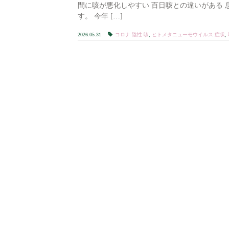
間に咳が悪化しやすい 百日咳との違いがある
す。 今年 […]
2026.05.31
コロナ 陰性 咳
,
ヒトメタニューモウイルス 症状
,