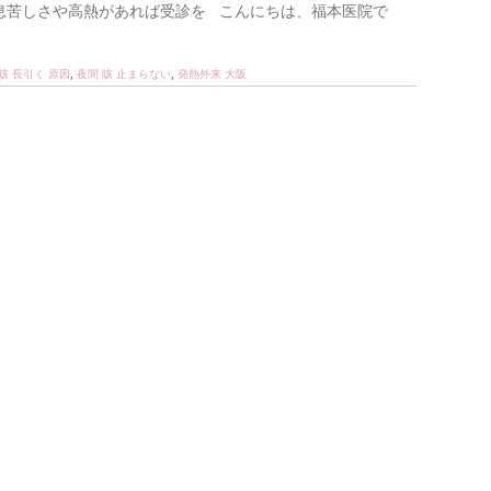
 息苦しさや高熱があれば受診を こんにちは、福本医院で
咳 長引く 原因
,
夜間 咳 止まらない
,
発熱外来 大阪