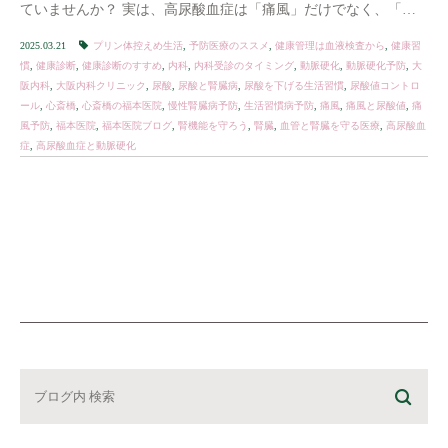
ていませんか？ 実は、高尿酸血症は「痛風」だけでなく、「動
脈硬化」や「腎臓の病気（慢性腎臓病）」のリスク […]
2025.03.21
プリン体控えめ生活
,
予防医療のススメ
,
健康管理は血液検査から
,
健康習
慣
,
健康診断
,
健康診断のすすめ
,
内科
,
内科受診のタイミング
,
動脈硬化
,
動脈硬化予防
,
大
阪内科
,
大阪内科クリニック
,
尿酸
,
尿酸と腎臓病
,
尿酸を下げる生活習慣
,
尿酸値コントロ
ール
,
心斎橋
,
心斎橋の福本医院
,
慢性腎臓病予防
,
生活習慣病予防
,
痛風
,
痛風と尿酸値
,
痛
風予防
,
福本医院
,
福本医院ブログ
,
腎機能を守ろう
,
腎臓
,
血管と腎臓を守る医療
,
高尿酸血
症
,
高尿酸血症と動脈硬化