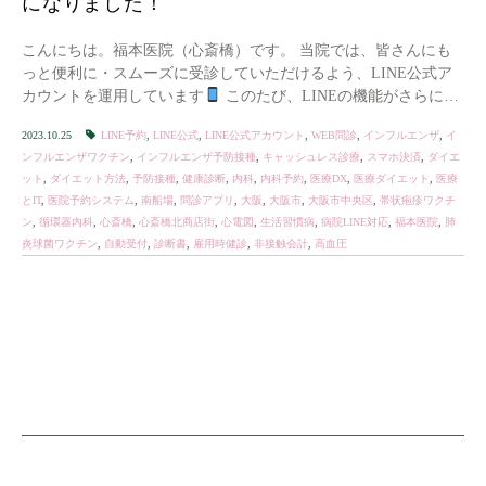
になりました！
こんにちは。福本医院（心斎橋）です。 当院では、皆さんにも
っと便利に・スムーズに受診していただけるよう、LINE公式ア
カウントを運用しています
このたび、LINEの機能がさらに充
実し、予約からお会計までスマホひとつで完 […]
2023.10.25
LINE予約
,
LINE公式
,
LINE公式アカウント
,
WEB問診
,
インフルエンザ
,
イ
ンフルエンザワクチン
,
インフルエンザ予防接種
,
キャッシュレス診療
,
スマホ決済
,
ダイエ
ット
,
ダイエット方法
,
予防接種
,
健康診断
,
内科
,
内科予約
,
医療DX
,
医療ダイエット
,
医療
とIT
,
医院予約システム
,
南船場
,
問診アプリ
,
大阪
,
大阪市
,
大阪市中央区
,
帯状疱疹ワクチ
ン
,
循環器内科
,
心斎橋
,
心斎橋北商店街
,
心電図
,
生活習慣病
,
病院LINE対応
,
福本医院
,
肺
炎球菌ワクチン
,
自動受付
,
診断書
,
雇用時健診
,
非接触会計
,
高血圧