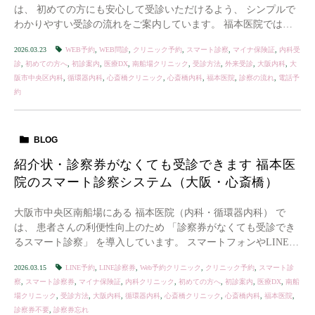
は、 初めての方にも安心して受診いただけるよう、 シンプルで
わかりやすい受診の流れをご案内しています。 福本医院では予
約料・キャンセル料はいただいておりません｜安 […]
2026.03.23
WEB予約
,
WEB問診
,
クリニック予約
,
スマート診察
,
マイナ保険証
,
内科受
診
,
初めての方へ
,
初診案内
,
医療DX
,
南船場クリニック
,
受診方法
,
外来受診
,
大阪内科
,
大
阪市中央区内科
,
循環器内科
,
心斎橋クリニック
,
心斎橋内科
,
福本医院
,
診察の流れ
,
電話予
約
BLOG
紹介状・診察券がなくても受診できます 福本医
院のスマート診察システム（大阪・心斎橋）
大阪市中央区南船場にある 福本医院（内科・循環器内科） で
は、 患者さんの利便性向上のため 「診察券がなくても受診でき
るスマート診察」 を導入しています。 スマートフォンやLINEを
活用することで 診察券の持参不要 予約 […]
2026.03.15
LINE予約
,
LINE診察券
,
Web予約クリニック
,
クリニック予約
,
スマート診
察
,
スマート診察券
,
マイナ保険証
,
内科クリニック
,
初めての方へ
,
初診案内
,
医療DX
,
南船
場クリニック
,
受診方法
,
大阪内科
,
循環器内科
,
心斎橋クリニック
,
心斎橋内科
,
福本医院
,
診察券不要
,
診察券忘れ