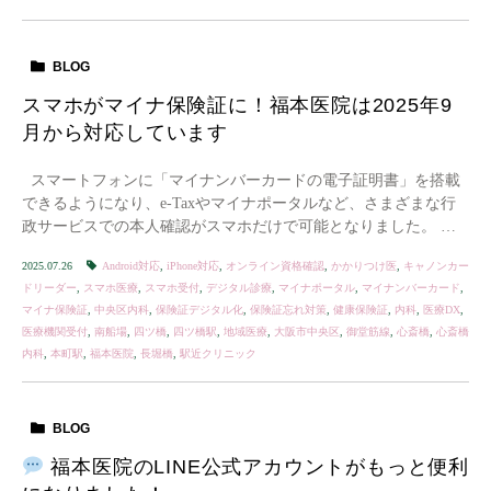
BLOG
スマホがマイナ保険証に！福本医院は2025年9
月から対応しています
スマートフォンに「マイナンバーカードの電子証明書」を搭載
できるようになり、e-Taxやマイナポータルなど、さまざまな行
政サービスでの本人確認がスマホだけで可能となりました。 そ
していよいよ、スマホで“マイナ […]
2025.07.26
Android対応
,
iPhone対応
,
オンライン資格確認
,
かかりつけ医
,
キャノンカー
ドリーダー
,
スマホ医療
,
スマホ受付
,
デジタル診療
,
マイナポータル
,
マイナンバーカード
,
マイナ保険証
,
中央区内科
,
保険証デジタル化
,
保険証忘れ対策
,
健康保険証
,
内科
,
医療DX
,
医療機関受付
,
南船場
,
四ツ橋
,
四ツ橋駅
,
地域医療
,
大阪市中央区
,
御堂筋線
,
心斎橋
,
心斎橋
内科
,
本町駅
,
福本医院
,
長堀橋
,
駅近クリニック
BLOG
福本医院のLINE公式アカウントがもっと便利