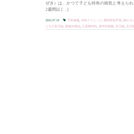
ぜき）は、かつて子ども特有の病気と考えられ
2週間以 […]
2025.07.19
予防接種
,
内科クリニック
,
吸気時笛声音
,
咳が止
どもの百日咳
,
家族内感染
,
心斎橋内科
,
発作性咳嗽
,
百日咳
,
百日咳