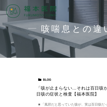
咳喘息との違
BLOG
「咳が止まらない…それは百日咳
日咳の症状と検査【福本医院】
■ 「風邪だと思っていた咳が、実は百日咳だっ