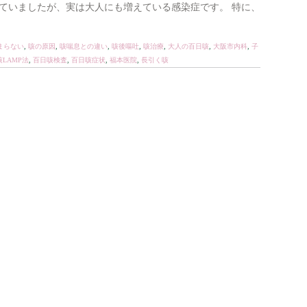
ていましたが、実は大人にも増えている感染症です。 特に、
まらない
,
咳の原因
,
咳喘息との違い
,
咳後嘔吐
,
咳治療
,
大人の百日咳
,
大阪市内科
,
子
LAMP法
,
百日咳検査
,
百日咳症状
,
福本医院
,
長引く咳