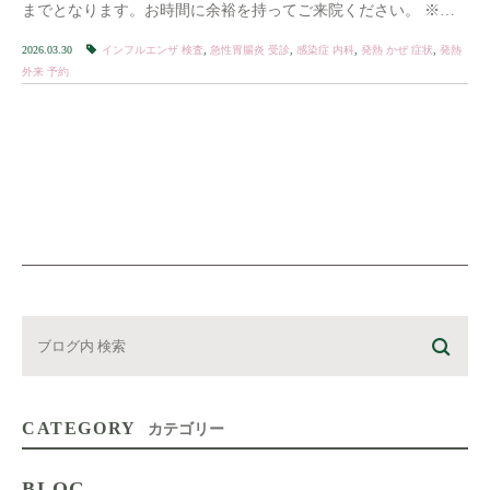
までとなります。お時間に余裕を持ってご来院ください。 ※上
記以外 […]
2026.03.30
インフルエンザ 検査
,
急性胃腸炎 受診
,
感染症 内科
,
発熱 かぜ 症状
,
発熱
外来 予約
CATEGORY
カテゴリー
BLOG