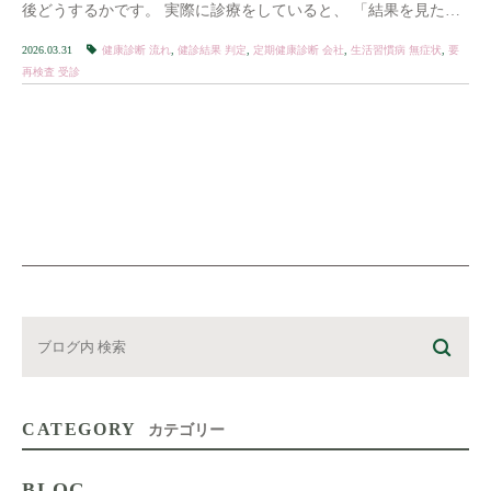
後どうするかです。 実際に診療をしていると、 「結果を見ただ
けで放置してしまっている方」 […]
2026.03.31
健康診断 流れ
,
健診結果 判定
,
定期健康診断 会社
,
生活習慣病 無症状
,
要
再検査 受診
CATEGORY
カテゴリー
BLOG