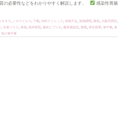
物質の必要性などをわかりやすく解説します。
感染性胃腸
ルモネラ
,
ノロウイルス
,
下痢
,
内科クリニック
,
加熱不足
,
加熱調理
,
嘔気
,
大阪市西区
,
ー
,
生食リスク
,
発熱
,
福本医院
,
腸炎ビブリオ
,
腸管感染症
,
腹痛
,
衛生指導
,
食中毒
,
食
,
魚の食中毒