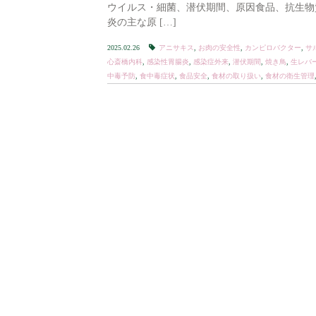
ウイルス・細菌、潜伏期間、原因食品、抗生
炎の主な原 […]
2025.02.26
アニサキス
,
お肉の安全性
,
カンピロバクター
,
サ
心斎橋内科
,
感染性胃腸炎
,
感染症外来
,
潜伏期間
,
焼き鳥
,
生レバ
中毒予防
,
食中毒症状
,
食品安全
,
食材の取り扱い
,
食材の衛生管理