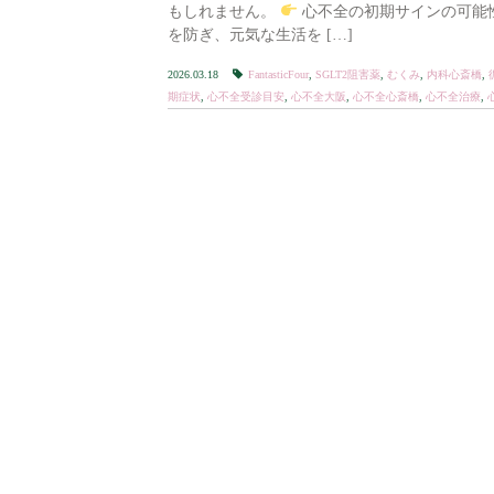
もしれません。
心不全の初期サインの可能
を防ぎ、元気な生活を […]
2026.03.18
FantasticFour
,
SGLT2阻害薬
,
むくみ
,
内科心斎橋
,
期症状
,
心不全受診目安
,
心不全大阪
,
心不全心斎橋
,
心不全治療
,