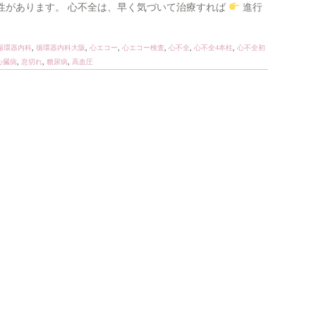
性があります。 心不全は、早く気づいて治療すれば
進行
循環器内科
,
循環器内科大阪
,
心エコー
,
心エコー検査
,
心不全
,
心不全4本柱
,
心不全初
心臓病
,
息切れ
,
糖尿病
,
高血圧