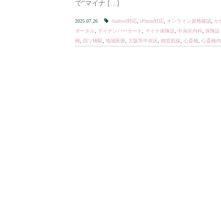
で“マイナ […]
2025.07.26
Android対応
,
iPhone対応
,
オンライン資格確認
,
か
ポータル
,
マイナンバーカード
,
マイナ保険証
,
中央区内科
,
保険証
橋
,
四ツ橋駅
,
地域医療
,
大阪市中央区
,
御堂筋線
,
心斎橋
,
心斎橋内