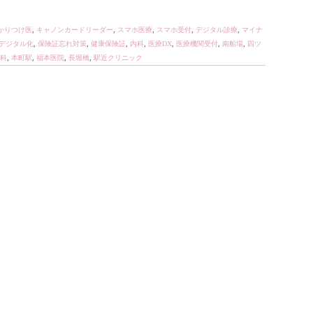
かりつけ医
,
キャノンカードリーダー
,
スマホ医療
,
スマホ受付
,
デジタル診療
,
マイナ
デジタル化
,
保険証忘れ対策
,
健康保険証
,
内科
,
医療DX
,
医療機関受付
,
南船場
,
四ツ
科
,
本町駅
,
福本医院
,
長堀橋
,
駅近クリニック