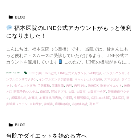
BLOG
福本医院のLINE公式アカウントがもっと便利
になりました！
こんにちは。福本医院（心斎橋）です。 当院では、皆さんにも
っと便利に・スムーズに受診していただけるよう、LINE公式ア
カウントを運用しています
このたび、LINEの機能がさらに充
実し、予約からお会計までスマホひとつで完 […]
2023.10.25
LINE予約
,
LINE公式
,
LINE公式アカウント
,
WEB問診
,
インフルエンザ
,
イ
ンフルエンザワクチン
,
インフルエンザ予防接種
,
キャッシュレス診療
,
スマホ決済
,
ダイエ
ット
,
ダイエット方法
,
予防接種
,
健康診断
,
内科
,
内科予約
,
医療DX
,
医療ダイエット
,
医療
とIT
,
医院予約システム
,
南船場
,
問診アプリ
,
大阪
,
大阪市
,
大阪市中央区
,
帯状疱疹ワクチ
ン
,
循環器内科
,
心斎橋
,
心斎橋北商店街
,
心電図
,
生活習慣病
,
病院LINE対応
,
福本医院
,
肺
炎球菌ワクチン
,
自動受付
,
診断書
,
雇用時健診
,
非接触会計
,
高血圧
BLOG
当院でダイエットを始める方へ