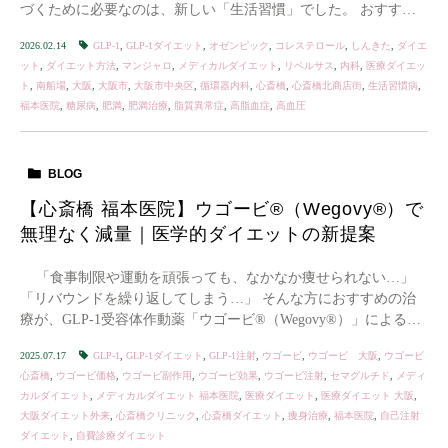
づくために必要なのは、新しい「生活習慣」でした。 おすすめ
体重計：Ankerのスマート体重計 オム […]
2026.02.14
GLP-1
,
GLP-1ダイエット
,
オゼンピック
,
コレステロール
,
しんきた
,
ダイエ
ット
,
ダイエット方法
,
マンジャロ
,
メディカルダイエット
,
リベルサス
,
内科
,
医療ダイエッ
ト
,
南船場
,
大阪
,
大阪市
,
大阪市中央区
,
循環器内科
,
心斎橋
,
心斎橋北商店街
,
生活習慣病
,
福本医院
,
糖尿病
,
肥満
,
肥満治療
,
脂質異常症
,
高脂血症
,
高血圧
BLOG
【心斎橋 福本医院】ウゴービ®（Wegovy®）で
無理なく減量｜医学的ダイエットの新提案
「食事制限や運動を頑張っても、なかなか痩せられない…」
「リバウンドを繰り返してしまう…」 そんな方におすすめの治
療が、GLP-1受容体作動薬「ウゴービ®（Wegovy®）」による医
療ダイエッ […]
2025.07.17
GLP-1
,
GLP-1ダイエット
,
GLP-1注射
,
ウゴービ
,
ウゴービ 大阪
,
ウゴービ
心斎橋
,
ウゴービ価格
,
ウゴービ副作用
,
ウゴービ効果
,
ウゴービ注射
,
セマグルチド
,
メディ
カルダイエット
,
メディカルダイエット 福本医院
,
医療ダイエット
,
医療ダイエット 大阪
,
大阪ダイエット外来
,
心斎橋クリニック
,
心斎橋ダイエット
,
痩身治療
,
福本医院
,
自己注射
ダイエット
,
自費診療ダイエット