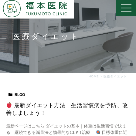
医療ダイエット
HOME
医療ダイエット
BLOG
最新ダイエット方法 生活習慣病を予防、改
善しましょう！
最新ページはこちら ダイエットの基本｜体重は生活習慣で決ま
る―継続できる減量法と効果的なGLP-1治療―
目標体重に近