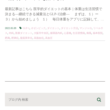
最新記事はこちら 医学的ダイエットの基本｜体重は生活習慣で
決まる―継続できる減量法とGLP-1治療― まずは、１）ー
３）から始めましょう １） 毎日体重をアプリに記録して、グ
ラフ […]
2022.05.09
GLP-1
,
オゼンピック
,
ダイエット
,
ダイエット方法
,
マンジャロ
,
リベルサ
ス
,
内科
,
医療ダイエット
,
大阪市中央区
,
循環器内科
,
心斎橋
,
生活習慣病
,
痛風
,
福本医院
,
肥満
,
肥満症
,
脂質異常症
,
高脂血症
,
高血圧