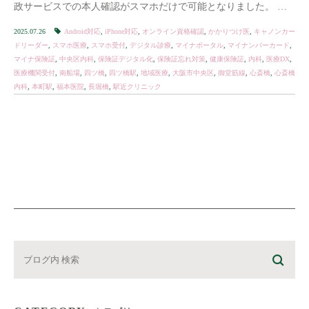
政サービスでの本人確認がスマホだけで可能となりました。 そ
していよいよ、スマホで“マイナ […]
2025.07.26
Android対応
,
iPhone対応
,
オンライン資格確認
,
かかりつけ医
,
キャノンカー
ドリーダー
,
スマホ医療
,
スマホ受付
,
デジタル診療
,
マイナポータル
,
マイナンバーカード
,
マイナ保険証
,
中央区内科
,
保険証デジタル化
,
保険証忘れ対策
,
健康保険証
,
内科
,
医療DX
,
医療機関受付
,
南船場
,
四ツ橋
,
四ツ橋駅
,
地域医療
,
大阪市中央区
,
御堂筋線
,
心斎橋
,
心斎橋
内科
,
本町駅
,
福本医院
,
長堀橋
,
駅近クリニック