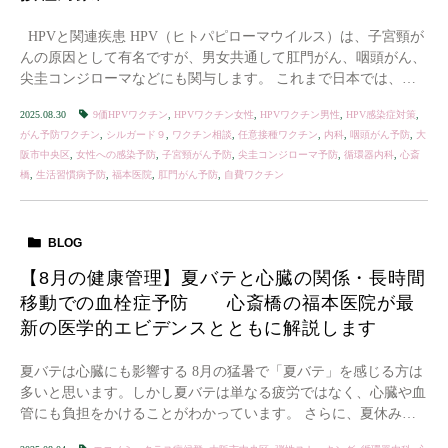
HPVと関連疾患 HPV（ヒトパピローマウイルス）は、子宮頸が
んの原因として有名ですが、男女共通して肛門がん、咽頭がん、
尖圭コンジローマなどにも関与します。 これまで日本では、女
性への公費助成が中心で、男性 […]
2025.08.30
9価HPVワクチン
,
HPVワクチン女性
,
HPVワクチン男性
,
HPV感染症対策
,
がん予防ワクチン
,
シルガード９
,
ワクチン相談
,
任意接種ワクチン
,
内科
,
咽頭がん予防
,
大
阪市中央区
,
女性への感染予防
,
子宮頸がん予防
,
尖圭コンジローマ予防
,
循環器内科
,
心斎
橋
,
生活習慣病予防
,
福本医院
,
肛門がん予防
,
自費ワクチン
BLOG
【8月の健康管理】夏バテと心臓の関係・長時間
移動での血栓症予防 心斎橋の福本医院が最
新の医学的エビデンスとともに解説します
夏バテは心臓にも影響する 8月の猛暑で「夏バテ」を感じる方は
多いと思います。しかし夏バテは単なる疲労ではなく、心臓や血
管にも負担をかけることがわかっています。 さらに、夏休みの
帰省や旅行で長時間移動が増える時期は、静脈血 […]