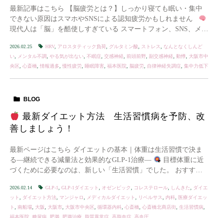
最新記事はこちら 【脳疲労とは？】しっかり寝ても眠い・集中
できない原因はスマホやSNSによる認知疲労かもしれません
現代人は「脳」を酷使しすぎている スマートフォン、SNS、メー
ル、ニュース、動画配信。 […]
2026.02.25
HRV
,
アロスタティック負荷
,
グルタミン酸
,
ストレス
,
なんとなくしんど
い
,
メンタル不調
,
やる気が出ない
,
不眠症
,
交感神経
,
前頭前野
,
副交感神経
,
動悸
,
大阪市中
央区
,
心斎橋
,
情報過多
,
慢性疲労
,
睡眠障害
,
福本医院
,
脳疲労
,
自律神経失調症
,
集中力低下
BLOG
最新ダイエット方法 生活習慣病を予防、改
善しましょう！
最新ページはこちら ダイエットの基本｜体重は生活習慣で決ま
る―継続できる減量法と効果的なGLP-1治療―
目標体重に近
づくために必要なのは、新しい「生活習慣」でした。 おすすめ
体重計：Ankerのスマート体重計 オム […]
2026.02.14
GLP-1
,
GLP-1ダイエット
,
オゼンピック
,
コレステロール
,
しんきた
,
ダイエ
ット
,
ダイエット方法
,
マンジャロ
,
メディカルダイエット
,
リベルサス
,
内科
,
医療ダイエッ
ト
,
南船場
,
大阪
,
大阪市
,
大阪市中央区
,
循環器内科
,
心斎橋
,
心斎橋北商店街
,
生活習慣病
,
福本医院
,
糖尿病
,
肥満
,
肥満治療
,
脂質異常症
,
高脂血症
,
高血圧