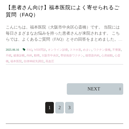
【患者さん向け】福本医院によく寄せられるご
質問（FAQ）
こんにちは。福本医院（大阪市中央区心斎橋）です。 当院には
毎日さまざまなお悩みを持った患者さんが来院されます。 こち
らでは、よくあるご質問（FAQ）とその回答をまとめました。
不安や疑問のある方は、ぜひ参考にしてください […]
2025.06.16
FAQ
,
WEB問診
,
オンライン診療
,
スマホ首
,
めまい
,
ワクチン接種
,
不整脈
,
不眠
,
健康診断
,
内科
,
動悸
,
大阪市中央区
,
帯状疱疹ワクチン
,
循環器内科
,
心房細動
,
心斎
橋
,
福本医院
,
自律神経失調症
,
高血圧
NEXT
1
2
3