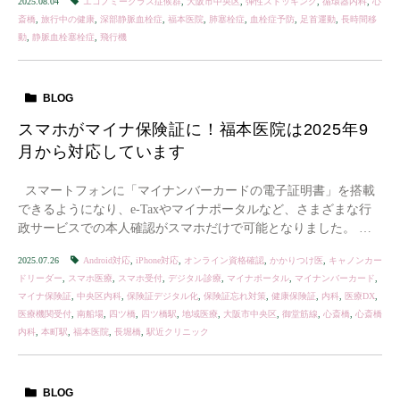
2025.08.04
エコノミークラス症候群
,
大阪市中央区
,
弾性ストッキング
,
循環器内科
,
心
斎橋
,
旅行中の健康
,
深部静脈血栓症
,
福本医院
,
肺塞栓症
,
血栓症予防
,
足首運動
,
長時間移
動
,
静脈血栓塞栓症
,
飛行機
BLOG
スマホがマイナ保険証に！福本医院は2025年9
月から対応しています
スマートフォンに「マイナンバーカードの電子証明書」を搭載
できるようになり、e-Taxやマイナポータルなど、さまざまな行
政サービスでの本人確認がスマホだけで可能となりました。 そ
していよいよ、スマホで“マイナ […]
2025.07.26
Android対応
,
iPhone対応
,
オンライン資格確認
,
かかりつけ医
,
キャノンカー
ドリーダー
,
スマホ医療
,
スマホ受付
,
デジタル診療
,
マイナポータル
,
マイナンバーカード
,
マイナ保険証
,
中央区内科
,
保険証デジタル化
,
保険証忘れ対策
,
健康保険証
,
内科
,
医療DX
,
医療機関受付
,
南船場
,
四ツ橋
,
四ツ橋駅
,
地域医療
,
大阪市中央区
,
御堂筋線
,
心斎橋
,
心斎橋
内科
,
本町駅
,
福本医院
,
長堀橋
,
駅近クリニック
BLOG