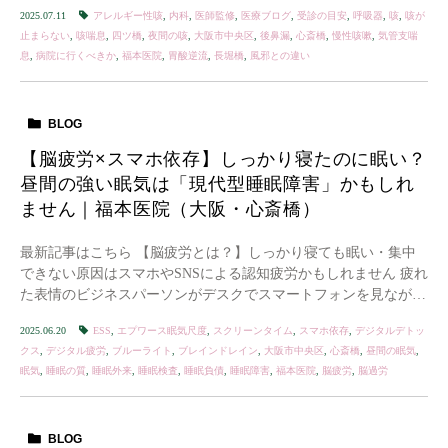
お悩みの方は、決して少なくありません。 […]
2025.07.11
アレルギー性咳
,
内科
,
医師監修
,
医療ブログ
,
受診の目安
,
呼吸器
,
咳
,
咳が
止まらない
,
咳喘息
,
四ツ橋
,
夜間の咳
,
大阪市中央区
,
後鼻漏
,
心斎橋
,
慢性咳嗽
,
気管支喘
息
,
病院に行くべきか
,
福本医院
,
胃酸逆流
,
長堀橋
,
風邪との違い
BLOG
【脳疲労×スマホ依存】しっかり寝たのに眠い？
昼間の強い眠気は「現代型睡眠障害」かもしれ
ません｜福本医院（大阪・心斎橋）
最新記事はこちら 【脳疲労とは？】しっかり寝ても眠い・集中
できない原因はスマホやSNSによる認知疲労かもしれません 疲れ
た表情のビジネスパーソンがデスクでスマートフォンを見ながら
眠そうにしている様子。背景には脳波や睡眠サ […]
2025.06.20
ESS
,
エプワース眠気尺度
,
スクリーンタイム
,
スマホ依存
,
デジタルデトッ
クス
,
デジタル疲労
,
ブルーライト
,
ブレインドレイン
,
大阪市中央区
,
心斎橋
,
昼間の眠気
,
眠気
,
睡眠の質
,
睡眠外来
,
睡眠検査
,
睡眠負債
,
睡眠障害
,
福本医院
,
脳疲労
,
脳過労
BLOG