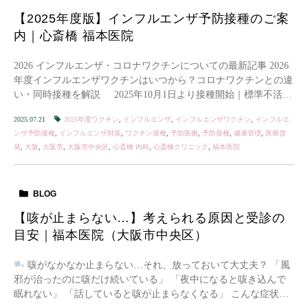
【2025年度版】インフルエンザ予防接種のご案
内｜心斎橋 福本医院
2026 インフルエンザ・コロナワクチンについての最新記事 2026
年度インフルエンザワクチンはいつから？コロナワクチンとの違
い・同時接種を解説 2025年10月1日より接種開始｜標準不活化
ワ […]
2025.07.21
2025年度ワクチン
,
インフルエンザ
,
インフルエンザワクチン
,
インフルエ
ンザ予防接種
,
インフルエンザ対策
,
ワクチン接種
,
予防医療
,
予防接種
,
健康管理
,
医療啓
発
,
大阪
,
大阪市
,
大阪市中央区
,
心斎橋 内科
,
心斎橋クリニック
,
福本医院
BLOG
【咳が止まらない…】考えられる原因と受診の
目安｜福本医院（大阪市中央区）
咳がなかなか止まらない…それ、放っておいて大丈夫？ 「風
邪が治ったのに咳だけ続いている」 「夜中になると咳き込んで
眠れない」 「話していると咳が止まらなくなる」 こんな症状で