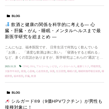
BLOG
飲酒と健康の関係を科学的に考える― 心
臓・肝臓・がん・睡眠・メンタルヘルスまで最
新医学研究を総まとめ ―
こんにちは、福本医院です。 日常生活で何気なく飲んでいる
「お酒」。 「適度な飲酒は体に良い」「寝酒をすると眠れる」
など、多くの言説がありますが、医学研究はこれらの“通説”とは
異なる結果を示しています。 本記事では、世界的 […]
2025.11.21
CPAP
,
OSA
,
アルコール
,
いびき
,
メンタルヘルス
,
健康リスク
,
呼吸障害
,
大阪市中央区
,
寝酒
,
心斎橋
,
心血管疾患
,
深酒
,
生活習慣
,
睡眠の質
,
睡眠時無呼吸症候群
,
睡
眠障害
,
福本医院
,
肝臓
,
飲酒
BLOG
シルガード®9（9価HPVワクチン）が男性も
接種対象に！