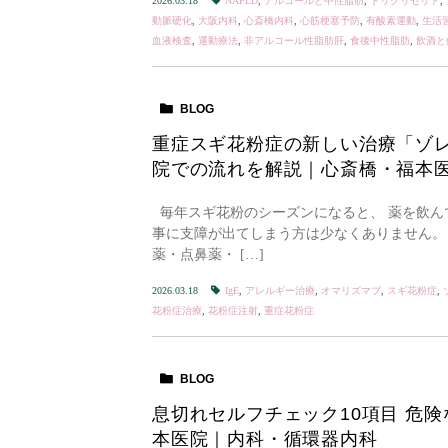
2026.03.18
NAFLD
,
アルコールと中性脂肪
,
トリグリセリド
,
動脈硬化
,
大阪内科
,
心斎橋内科
,
心筋梗塞予防
,
有酸素運動
,
生活
血液検査
,
運動療法
,
非アルコール性脂肪肝
,
食後中性脂肪
,
飲酒と
BLOG
重症スギ花粉症の新しい治療「ゾ
院での流れを解説｜心斎橋・福本
毎年スギ花粉のシーズンになると、 薬を飲ん
事に支障が出てしまう方は少なくありません。
薬・点鼻薬・ […]
2026.03.18
IgE
,
アレルギー治療
,
オマリズマブ
,
スギ花粉症
,
花粉症治療
,
花粉症注射
,
重症花粉症
BLOG
息切れセルフチェック10項目 危険
本医院｜内科・循環器内科