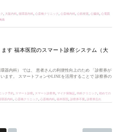
ック
,
大阪内科
,
循環器内科
,
心斎橋クリニック
,
心斎橋内科
,
心筋梗塞
,
心臓病
,
心電図
胸痛
ます 福本医院のスマート診察システム（大
環器内科） では、 患者さんの利便性向上のため 「診察券が
います。 スマートフォンやLINEを活用することで 診察券の
ニック予約
,
スマート診察
,
スマート診察券
,
マイナ保険証
,
内科クリニック
,
初めての
循環器内科
,
心斎橋クリニック
,
心斎橋内科
,
福本医院
,
診察券不要
,
診察券忘れ