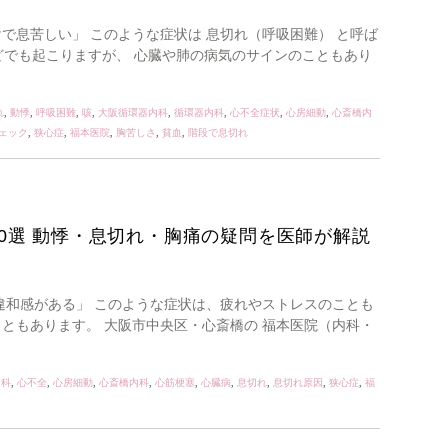
で息苦しい」 このような症状は 息切れ（呼吸困難） と呼ば
などでも起こりますが、 心臓や肺の病気のサインのこともあり
れ
,
動悸
,
呼吸困難
,
咳
,
大阪循環器内科
,
循環器内科
,
心不全症状
,
心房細動
,
心斎橋内
ェック
,
狭心症
,
福本医院
,
胸苦しさ
,
貧血
,
階段で息切れ
0選 動悸・息切れ・胸痛の疑問を医師が解説
違和感がある」 このような症状は、疲れやストレスのことも
ともあります。 大阪市中央区・心斎橋の 福本医院（内科・
内科
,
心不全
,
心房細動
,
心斎橋内科
,
心筋梗塞
,
心臓病
,
息切れ
,
息切れ原因
,
狭心症
,
福