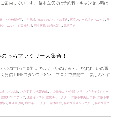
をご案内しています。 福本医院では予約料・キャンセル料は
察
,
マイナ保険証
,
内科受診
,
初めての方へ
,
初診案内
,
医療DX
,
南船場クリニック
,
受
橋クリニック
,
心斎橋内科
,
福本医院
,
診察の流れ
,
電話予約
いのっちファミリー大集合！
が2026年版に進化 いのねえ・いのばあ・いのぱぱ・いの麗
発信 LINEスタンプ・SNS・ブログで展開中 「親しみやす
ねえ
,
いのばあ
,
いのぱぱ
,
いのぼ先生
,
いの吉先生
,
いの麗
,
クリニックキャラクター
,
,
医療LINEスタンプ
,
医療イラスト
,
医療キャラクター
,
大阪市中央区 内科
,
大阪市中
橋内科
,
生活習慣病
,
病院キャラクター
,
福本医院
,
福本医院キャラクター
,
福本医院ブ