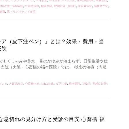
メタボリックシンドローム
,
中性脂肪
,
中性脂肪下げる方法
,
健康診断異常
,
内臓脂肪
,
習慣改善
,
福本医院
,
空腹時採血
,
糖質制限
,
肥満対策
,
脂肪肝
,
脂質異常症
,
脳梗塞予防
,
健康
,
高トリグリセリド血症
レア（皮下注ペン）」とは？効果・費用・当
医院
でもくしゃみや鼻水、目のかゆみが治まらず、日常生活や仕
 当院（大阪・心斎橋の福本医院）では、 従来の治療（内服
ゾレア
,
大阪花粉症
,
心斎橋内科
,
抗IgE抗体
,
皮下注射
,
福本医院
,
花粉症
,
花粉症対策
,
な息切れの見分け方と受診の目安 心斎橋 福