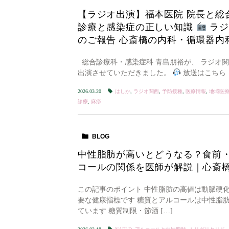
【ラジオ出演】福本医院 院長と総
診療と感染症の正しい知識
ラジ
のご報告 心斎橋の内科・循環器内
総合診療科・感染症科 青島朋裕が、 ラジオ関
出演させていただきました。
放送はこちら 2
2026.03.20
はしか
,
ラジオ関西
,
予防接種
,
医療情報
,
地域医
診療
,
麻疹
BLOG
中性脂肪が高いとどうなる？食前
コールの関係を医師が解説｜心斎橋
この記事のポイント 中性脂肪の高値は動脈硬
要な健康指標です 糖質とアルコールは中性脂
ています 糖質制限・節酒 […]