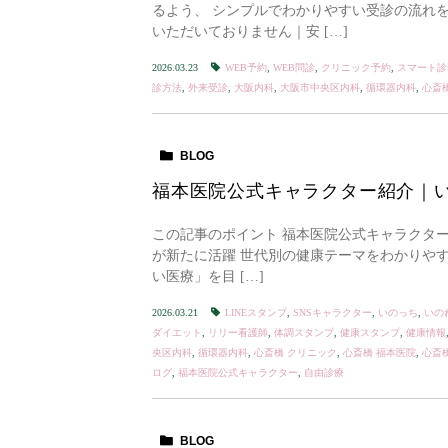
るよう、 シンプルでわかりやすい受診の流れ
いただいておりません｜安 […]
2026.03.23
WEB予約
,
WEB問診
,
クリニック予約
,
スマート診
診方法
,
外来受診
,
大阪内科
,
大阪市中央区内科
,
循環器内科
,
心斎
BLOG
福本医院公式キャラクター紹介｜
この記事のポイント 福本医院公式キャラクター
が新たに活躍 世代別の健康テーマをわかりやすく
い医療」を目 […]
2026.03.21
LINEスタンプ
,
SNSキャラクター
,
いのっち
,
いの
ダイエット
,
リリー看護師
,
体調スタンプ
,
健康スタンプ
,
健康情報
央区内科
,
循環器内科
,
心斎橋 クリニック
,
心斎橋 福本医院
,
心斎
ログ
,
福本医院公式キャラクター
,
自由診療
BLOG