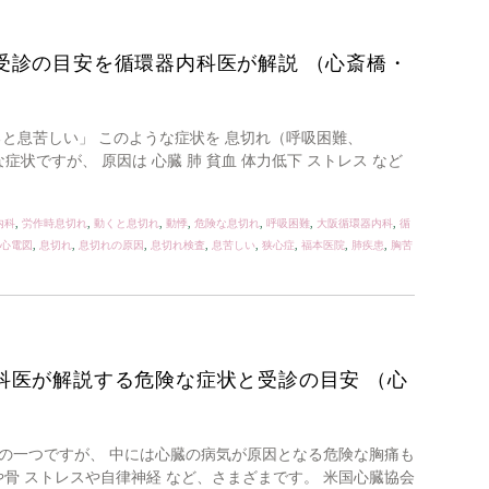
受診の目安を循環器内科医が解説 （心斎橋・
と息苦しい」 このような症状を 息切れ（呼吸困難、
な症状ですが、 原因は 心臓 肺 貧血 体力低下 ストレス など
内科
,
労作時息切れ
,
動くと息切れ
,
動悸
,
危険な息切れ
,
呼吸困難
,
大阪循環器内科
,
循
心電図
,
息切れ
,
息切れの原因
,
息切れ検査
,
息苦しい
,
狭心症
,
福本医院
,
肺疾患
,
胸苦
科医が解説する危険な症状と受診の目安 （心
の一つですが、 中には心臓の病気が原因となる危険な胸痛も
肉や骨 ストレスや自律神経 など、さまざまです。 米国心臓協会