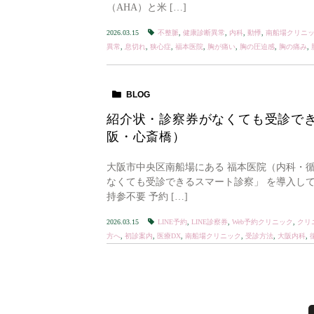
（AHA）と米 […]
2026.03.15
不整脈
,
健康診断異常
,
内科
,
動悸
,
南船場クリニ
異常
,
息切れ
,
狭心症
,
福本医院
,
胸が痛い
,
胸の圧迫感
,
胸の痛み
,
BLOG
紹介状・診察券がなくても受診でき
阪・心斎橋）
大阪市中央区南船場にある 福本医院（内科・循
なくても受診できるスマート診察」 を導入して
持参不要 予約 […]
2026.03.15
LINE予約
,
LINE診察券
,
Web予約クリニック
,
クリ
方へ
,
初診案内
,
医療DX
,
南船場クリニック
,
受診方法
,
大阪内科
,