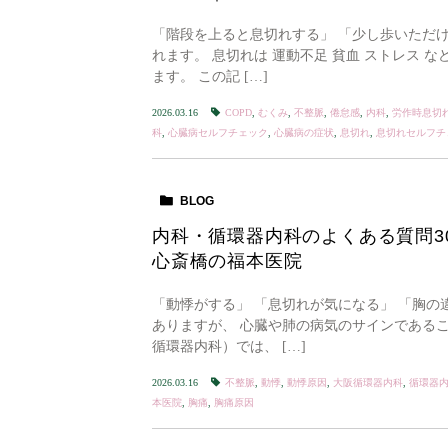
「階段を上ると息切れする」 「少し歩いただけ
れます。 息切れは 運動不足 貧血 ストレス 
ます。 この記 […]
2026.03.16
COPD
,
むくみ
,
不整脈
,
倦怠感
,
内科
,
労作時息切
科
,
心臓病セルフチェック
,
心臓病の症状
,
息切れ
,
息切れセルフチ
BLOG
内科・循環器内科のよくある質問3
心斎橋の福本医院
「動悸がする」 「息切れが気になる」 「胸の
ありますが、 心臓や肺の病気のサインであるこ
循環器内科）では、 […]
2026.03.16
不整脈
,
動悸
,
動悸原因
,
大阪循環器内科
,
循環器
本医院
,
胸痛
,
胸痛原因