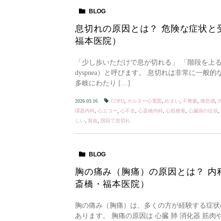
BLOG
息切れの原因とは？ 危険な症状と
福本医院）
「少し歩いただけで息が切れる」 「階段を上る
dyspnea）と呼びます。 息切れは非常に一般的
多岐にわたり […]
2026.03.16
COPD
,
ホルター心電図
,
めまい
,
不整脈
,
倦怠感
,
環器内科
,
心エコー
,
心不全
,
心斎橋内科
,
心筋梗塞
,
心臓病の症状
,
しい
,
貧血
,
階段で息切れ
BLOG
胸の痛み（胸痛）の原因とは？ 内
斎橋・福本医院）
胸の痛み（胸痛）は、多くの方が経験する症状
あります。 胸痛の原因は 心臓 肺 消化器 筋