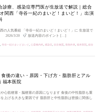
合診療、感染症専門医が生放送で解説｜総合
オ関西「寺谷一紀のまいど！まいど！」出演
科
西の人気番組 「寺谷一紀のまいど！まいど！」に 生放送で
026/3/20
放送内容のポイント […]
療
,
寺谷一紀のまいどまいど
,
心斎橋内科
,
感染症
,
抗生物質
,
発熱外来
,
福本医院
,
総合
・食後の違い・原因・下げ方・脂肪肝とアル
 福本医院
化や心筋梗塞・脳梗塞の原因になります 食後の中性脂肪も重
肪を上げる大きな要因です 脂肪肝と中性脂肪は密接に関係し