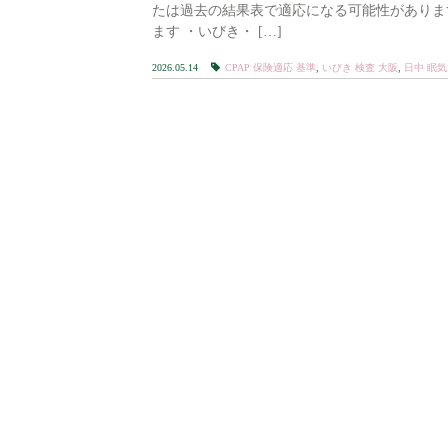
たは過去の結果表で適応になる可能性がありま
ます ・いびき・ […]
2026.05.14
CPAP 保険適応 基準
,
いびき 検査 大阪
,
日中 眠気