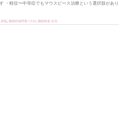
す ・軽症〜中等症でもマウスピース治療という選択肢があり
 原因
,
睡眠時無呼吸 CPAP
,
睡眠検査 自宅