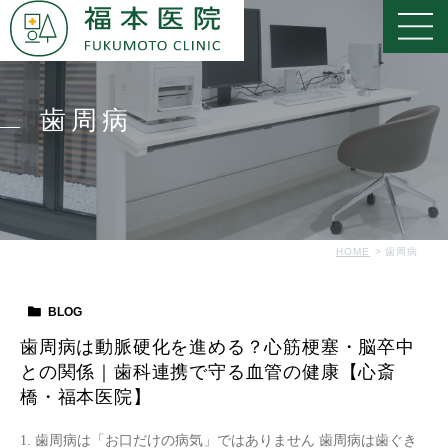
歯周病
HOME
歯周病
BLOG
歯周病は動脈硬化を進める？心筋梗塞・脳卒中
との関係｜歯科連携で守る血管の健康【心斎
橋・福本医院】
1. 歯周病は「お口だけの病気」ではありません 歯周病は歯ぐき