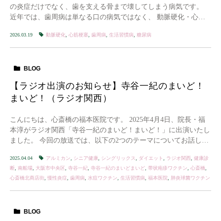
の炎症だけでなく、歯を支える骨まで壊してしまう病気です。
近年では、歯周病は単なる口の病気ではなく、 動脈硬化・心筋
梗塞・脳卒中と深く関係する全身疾患の一つと […]
2026.03.19
動脈硬化
,
心筋梗塞
,
歯周病
,
生活習慣病
,
糖尿病
BLOG
【ラジオ出演のお知らせ】寺谷一紀のまいど！
まいど！（ラジオ関西）
こんにちは、心斎橋の福本医院です。 2025年4月4日、院長・福
本淳がラジオ関西「寺谷一紀のまいど！まいど！」に出演いたし
ました。 今回の放送では、以下の2つのテーマについてお話しし
ました。 https://youtu. […]
2025.04.04
アルミカン
,
シニア健康
,
シングリックス
,
ダイエット
,
ラジオ関西
,
健康診
断
,
南船場
,
大阪市中央区
,
寺谷一紀
,
寺谷一紀のまいどまいど
,
帯状疱疹ワクチン
,
心斎橋
,
心斎橋北商店街
,
慢性炎症
,
歯周病
,
水痘ワクチン
,
生活習慣病
,
福本医院
,
肺炎球菌ワクチン
BLOG