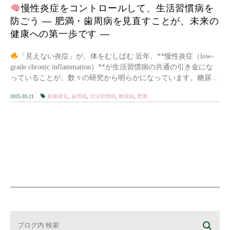
慢性炎症をコントロールして、生活習慣病を
防ごう — 肥満・歯周病を見直すことが、未来の
健康への第一歩です —
「見えない炎症」が、体をむしばむ 近年、**慢性炎症（low-
grade chronic inflammation）**が生活習慣病の共通の引き金にな
っていることが、数々の研究から明らかになっています。糖尿
病、動脈硬化 […]
2025.03.21
動脈硬化
,
歯周病
,
生活習慣病
,
糖尿病
,
肥満