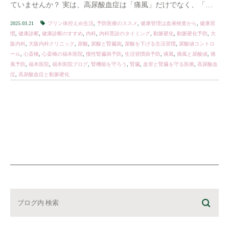
ていませんか？ 実は、高尿酸血症は「痛風」だけでなく、「動
脈硬化」や「腎臓の病気（慢性腎臓病）」のリスク […]
2025.03.21
プリン体控えめ生活
,
予防医療のススメ
,
健康管理は血液検査から
,
健康習
慣
,
健康診断
,
健康診断のすすめ
,
内科
,
内科受診のタイミング
,
動脈硬化
,
動脈硬化予防
,
大
阪内科
,
大阪内科クリニック
,
尿酸
,
尿酸と腎臓病
,
尿酸を下げる生活習慣
,
尿酸値コントロ
ール
,
心斎橋
,
心斎橋の福本医院
,
慢性腎臓病予防
,
生活習慣病予防
,
痛風
,
痛風と尿酸値
,
痛
風予防
,
福本医院
,
福本医院ブログ
,
腎機能を守ろう
,
腎臓
,
血管と腎臓を守る医療
,
高尿酸血
症
,
高尿酸血症と動脈硬化