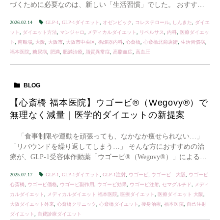
づくために必要なのは、新しい「生活習慣」でした。 おすすめ
体重計：Ankerのスマート体重計 オム […]
2026.02.14
GLP-1
,
GLP-1ダイエット
,
オゼンピック
,
コレステロール
,
しんきた
,
ダイエ
ット
,
ダイエット方法
,
マンジャロ
,
メディカルダイエット
,
リベルサス
,
内科
,
医療ダイエッ
ト
,
南船場
,
大阪
,
大阪市
,
大阪市中央区
,
循環器内科
,
心斎橋
,
心斎橋北商店街
,
生活習慣病
,
福本医院
,
糖尿病
,
肥満
,
肥満治療
,
脂質異常症
,
高脂血症
,
高血圧
BLOG
【心斎橋 福本医院】ウゴービ®（Wegovy®）で
無理なく減量｜医学的ダイエットの新提案
「食事制限や運動を頑張っても、なかなか痩せられない…」
「リバウンドを繰り返してしまう…」 そんな方におすすめの治
療が、GLP-1受容体作動薬「ウゴービ®（Wegovy®）」による医
療ダイエッ […]
2025.07.17
GLP-1
,
GLP-1ダイエット
,
GLP-1注射
,
ウゴービ
,
ウゴービ 大阪
,
ウゴービ
心斎橋
,
ウゴービ価格
,
ウゴービ副作用
,
ウゴービ効果
,
ウゴービ注射
,
セマグルチド
,
メディ
カルダイエット
,
メディカルダイエット 福本医院
,
医療ダイエット
,
医療ダイエット 大阪
,
大阪ダイエット外来
,
心斎橋クリニック
,
心斎橋ダイエット
,
痩身治療
,
福本医院
,
自己注射
ダイエット
,
自費診療ダイエット