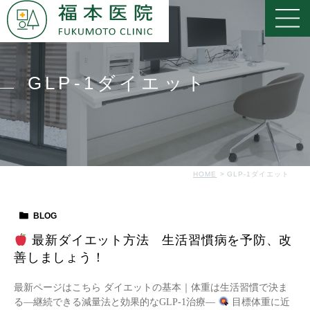
GLP-1ダイエット
HOME
GLP-1ダイエット
BLOG
最新ダイエット方法 生活習慣病を予防、改
善しましょう！
最新ページはこちら ダイエットの基本｜体重は生活習慣で決ま
る―継続できる減量法と効果的なGLP-1治療―
目標体重に近