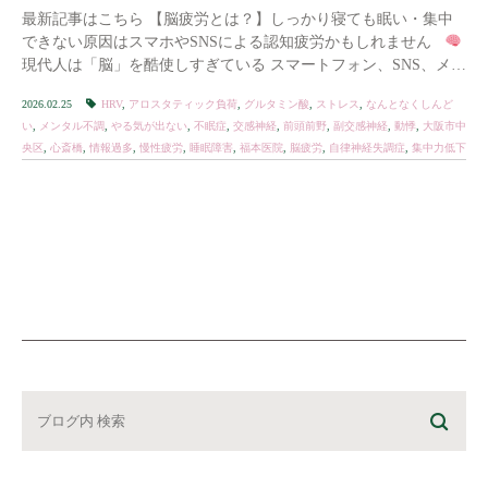
最新記事はこちら 【脳疲労とは？】しっかり寝ても眠い・集中
できない原因はスマホやSNSによる認知疲労かもしれません
現代人は「脳」を酷使しすぎている スマートフォン、SNS、メー
ル、ニュース、動画配信。 […]
2026.02.25
HRV
,
アロスタティック負荷
,
グルタミン酸
,
ストレス
,
なんとなくしんど
い
,
メンタル不調
,
やる気が出ない
,
不眠症
,
交感神経
,
前頭前野
,
副交感神経
,
動悸
,
大阪市中
央区
,
心斎橋
,
情報過多
,
慢性疲労
,
睡眠障害
,
福本医院
,
脳疲労
,
自律神経失調症
,
集中力低下