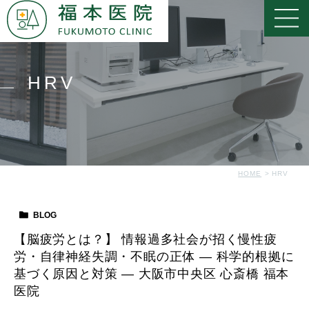
HRV
HOME
HRV
BLOG
【脳疲労とは？】 情報過多社会が招く慢性疲
労・自律神経失調・不眠の正体 ― 科学的根拠に
基づく原因と対策 ― 大阪市中央区 心斎橋 福本
医院