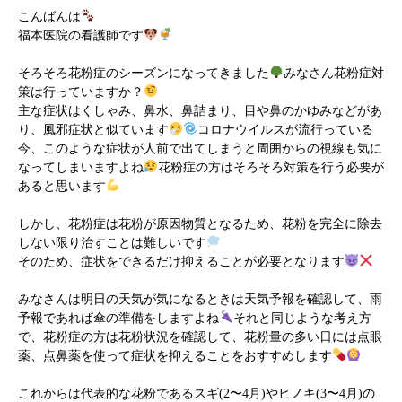
こんばんは
福本医院の看護師です
そろそろ花粉症のシーズンになってきました
みなさん花粉症対
策は行っていますか？
主な症状はくしゃみ、鼻水、鼻詰まり、目や鼻のかゆみなどがあ
り、風邪症状と似ています
コロナウイルスが流行っている
今、このような症状が人前で出てしまうと周囲からの視線も気に
なってしまいますよね
花粉症の方はそろそろ対策を行う必要が
あると思います
しかし、花粉症は花粉が原因物質となるため、花粉を完全に除去
しない限り治すことは難しいです
そのため、症状をできるだけ抑えることが必要となります
みなさんは明日の天気が気になるときは天気予報を確認して、雨
予報であれば傘の準備をしますよね
それと同じような考え方
で、花粉症の方は花粉状況を確認して、花粉量の多い日には点眼
薬、点鼻薬を使って症状を抑えることをおすすめします
これからは代表的な花粉であるスギ(2〜4月)やヒノキ(3〜4月)の