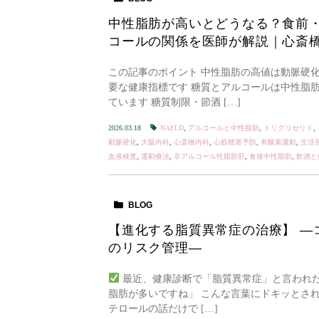
中性脂肪が高いとどうなる？食前
コールの関係を医師が解説｜心斎橋
この記事のポイント 中性脂肪の高値は動脈硬
要な健康指標です 糖質とアルコールは中性脂
ています 糖質制限・節酒 […]
2026.03.18
NAFLD
,
アルコールと中性脂肪
,
トリグリセリド
,
動脈硬化
,
大阪内科
,
心斎橋内科
,
心筋梗塞予防
,
有酸素運動
,
生活
血液検査
,
運動療法
,
非アルコール性脂肪肝
,
食後中性脂肪
,
飲酒と
BLOG
【進化する脂質異常症の治療】 ―
のリスク管理―
最近、健康診断で「脂質異常症」と言われた
脂肪が多いですね」 こんな言葉にドキッとされ
テロールの話だけで […]