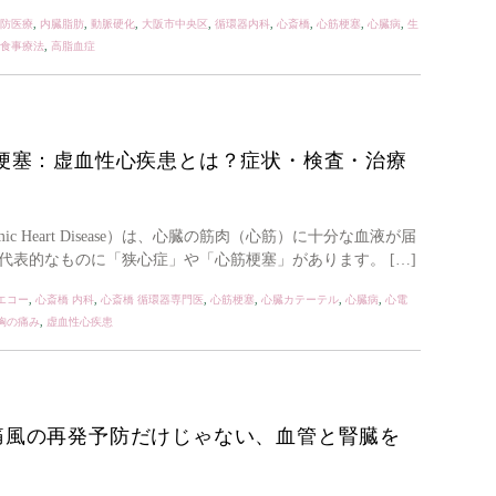
防医療
,
内臓脂肪
,
動脈硬化
,
大阪市中央区
,
循環器内科
,
心斎橋
,
心筋梗塞
,
心臓病
,
生
食事療法
,
高脂血症
梗塞：虚血性心疾患とは？症状・検査・治療
ic Heart Disease）は、心臓の筋肉（心筋）に十分な血液が届
表的なものに「狭心症」や「心筋梗塞」があります。 […]
エコー
,
心斎橋 内科
,
心斎橋 循環器専門医
,
心筋梗塞
,
心臓カテーテル
,
心臓病
,
心電
胸の痛み
,
虚血性心疾患
痛風の再発予防だけじゃない、血管と腎臓を