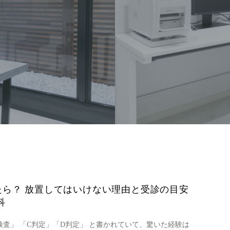
ら？ 放置してはいけない理由と受診の目安
科
検査」 「C判定」「D判定」 と書かれていて、驚いた経験は