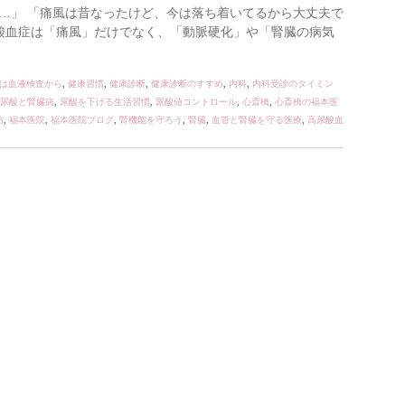
…」 「痛風は昔なったけど、今は落ち着いてるから大丈夫で
尿酸血症は「痛風」だけでなく、「動脈硬化」や「腎臓の病気
は血液検査から
,
健康習慣
,
健康診断
,
健康診断のすすめ
,
内科
,
内科受診のタイミン
尿酸と腎臓病
,
尿酸を下げる生活習慣
,
尿酸値コントロール
,
心斎橋
,
心斎橋の福本医
防
,
福本医院
,
福本医院ブログ
,
腎機能を守ろう
,
腎臓
,
血管と腎臓を守る医療
,
高尿酸血