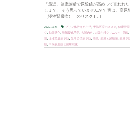
「最近、健康診断で尿酸値が高めって言われた
しょ？」 そう思っていませんか？ 実は、高
（慢性腎臓病）」のリスク […]
2025.03.21
プリン体控えめ生活
,
予防医療のススメ
,
健康管理
グ
,
動脈硬化
,
動脈硬化予防
,
大阪内科
,
大阪内科クリニック
,
尿酸
,
院
,
慢性腎臓病予防
,
生活習慣病予防
,
痛風
,
痛風と尿酸値
,
痛風予
症
,
高尿酸血症と動脈硬化