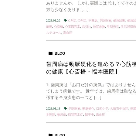
ありませんか。 しかし実際には 忙しくてその
方も少なくありま […]
2026.03.20
C判定
,
D判定
,
不整脈
,
予防医療
,
健康診断
,
健康
細動
,
心斎橋
,
心電図異常
,
息切れ
,
放置危険
,
早期発見
,
生活習慣病
ステロール
,
高血圧
BLOG
歯周病は動脈硬化を進める？心筋
の健康【心斎橋・福本医院】
1. 歯周病は「お口だけの病気」ではありませ
てしまう病気です。 近年では、歯周病は単な
係する全身疾患の一つと […]
2026.03.19
予防医療
,
動脈硬化
,
口腔ケア
,
大阪市中央区
,
循
本医院
,
糖尿病
,
脂質異常症
,
脳卒中
,
高血圧
BLOG