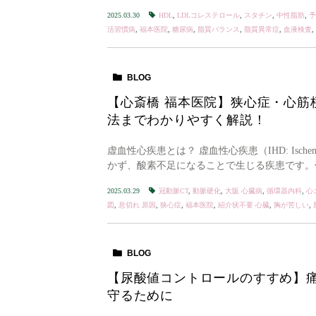
2025.03.30
HDL
,
LDLコレステロール
,
スタチン
,
中性脂肪
,
予
活習慣病
,
福本医院
,
糖尿病
,
脂質バランス
,
脂質異常症
,
血液検査
,
BLOG
【心斎橋 福本医院】狭心症・心筋
法までわかりやすく解説！
虚血性心疾患とは？ 虚血性心疾患（IHD: Ischem
かず、酸素不足になることで生じる疾患です。代
2025.03.29
冠動脈CT
,
動脈硬化
,
大阪 心臓病
,
循環器内科
,
心
図
,
息切れ 原因
,
狭心症
,
福本医院
,
紹介状不要 心臓
,
胸が苦しい
,
BLOG
【尿酸値コントロールのすすめ】
守るために