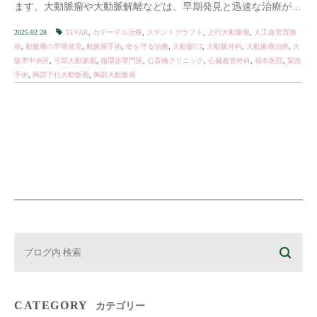
ます。大動脈瘤や大動脈解離などは、早期発見と迅速な治療がカ
ギになります。 この記事では、 […]
2025.02.28
TEVAR
,
カテーテル治療
,
ステントグラフト
,
上行大動脈瘤
,
人工血管置換
術
,
動脈瘤の早期発見
,
動脈瘤手術
,
命を守る治療
,
大動脈CT
,
大動脈外科
,
大動脈瘤治療
,
大
阪市中央区
,
弓部大動脈瘤
,
循環器専門医
,
心斎橋クリニック
,
心臓血管外科
,
福本医院
,
緊急
手術
,
胸部下行大動脈瘤
,
胸部大動脈瘤
CATEGORY
カテゴリー