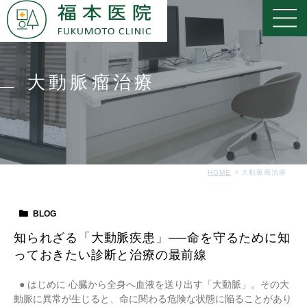
大動脈瘤治療
HOME
大動脈瘤治療
BLOG
知られざる「大動脈疾患」──命を守るために知
っておきたい診断と治療の最前線
● はじめに 心臓から全身へ血液を送り出す「大動脈」。その大
動脈に異常が生じると、命に関わる危険な状態に陥ることがあり