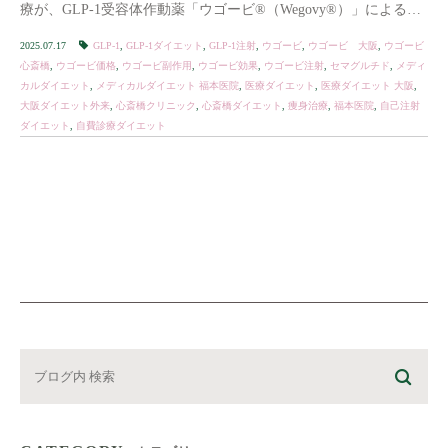
療が、GLP-1受容体作動薬「ウゴービ®（Wegovy®）」による医
療ダイエッ […]
2025.07.17
GLP-1
,
GLP-1ダイエット
,
GLP-1注射
,
ウゴービ
,
ウゴービ 大阪
,
ウゴービ
心斎橋
,
ウゴービ価格
,
ウゴービ副作用
,
ウゴービ効果
,
ウゴービ注射
,
セマグルチド
,
メディ
カルダイエット
,
メディカルダイエット 福本医院
,
医療ダイエット
,
医療ダイエット 大阪
,
大阪ダイエット外来
,
心斎橋クリニック
,
心斎橋ダイエット
,
痩身治療
,
福本医院
,
自己注射
ダイエット
,
自費診療ダイエット