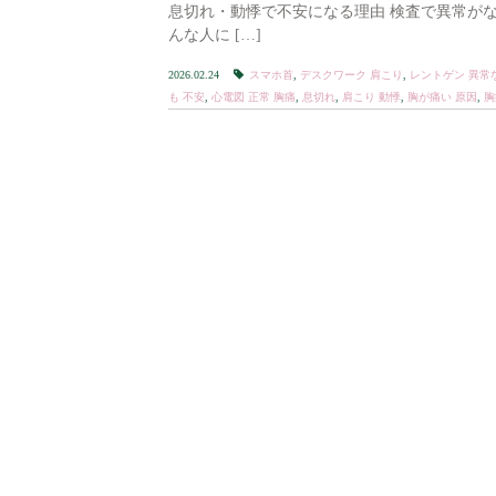
息切れ・動悸で不安になる理由 検査で異常がな
んな人に […]
2026.02.24
スマホ首
,
デスクワーク 肩こり
,
レントゲン 異常
も 不安
,
心電図 正常 胸痛
,
息切れ
,
肩こり 動悸
,
胸が痛い 原因
,
胸