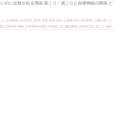
いのに症状が出る理由 首こり・肩こりと自律神経の関係 ど
なし
,
交感神経
,
前方頭位
,
動悸
,
大阪 胸痛 内科
,
心斎橋 内科 福本医院
,
心臓が悪いか
痛
,
自律神経 胸痛
,
自律神経失調症
,
関連痛
,
非心臓性胸痛
,
頚性狭心症
,
首こり 胸痛