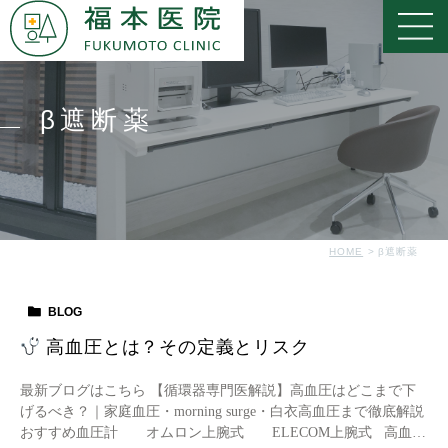
β遮断薬
HOME
β遮断薬
BLOG
高血圧とは？その定義とリスク
最新ブログはこちら 【循環器専門医解説】高血圧はどこまで下
げるべき？｜家庭血圧・morning surge・白衣高血圧まで徹底解説
おすすめ血圧計 オムロン上腕式 ELECOM上腕式 高血圧