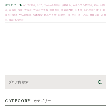
は、心臓や血 […]
2025.05.01
ACE阻害薬
,
ARB
,
Bluetooth血圧計
,
β遮断薬
,
カルシウム拮抗薬
,
内科
,
利尿
薬
,
南船場
,
大阪
,
大阪市
,
大阪市中央区
,
家庭血圧
,
循環器内科
,
心斎橋
,
心筋梗塞予防
,
日本
高血圧学会
,
生活習慣病
,
福本医院
,
脳卒中予防
,
自動血圧計
,
血圧
,
血圧の薬
,
血圧管理
,
高血
圧
,
高齢者の血圧
CATEGORY
カテゴリー