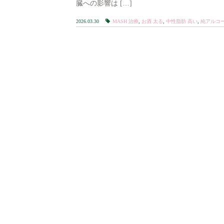
臓への影響は […]
2026.03.30
MASH 治療
,
お酒 太る
,
中性脂肪 高い
,
純アルコー