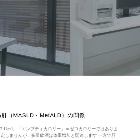
（MASLD・MetALD）の関係
7.1kcal。「エンプティカロリー」＝ゼロカロリーではありま
一定しませんが、多量飲酒は体重増加と関連します 一方で肝