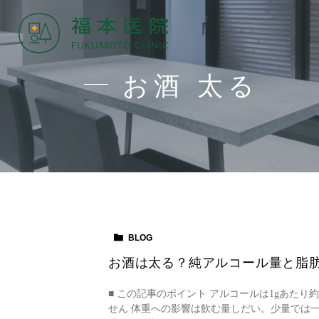
お酒 太る
BLOG
お酒は太る？純アルコール量と脂肪肝
■ この記事のポイント アルコールは1gあたり約
せん 体重への影響は飲む量しだい。少量では