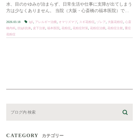
水、目のかゆみが治まらず、日常生活や仕事に支障が出てしまう
方は少なくありません。 当院（大阪・心斎橋の福本医院）で
は、 従来の治療（内服薬・点鼻薬・ […]
2026.03.18
IgE
,
アレルギー治療
,
オマリズマブ
,
スギ花粉症
,
ゾレア
,
大阪花粉症
,
心斎
橋内科
,
抗IgE抗体
,
皮下注射
,
福本医院
,
花粉症
,
花粉症対策
,
花粉症治療
,
花粉症注射
,
重症
花粉症
CATEGORY
カテゴリー