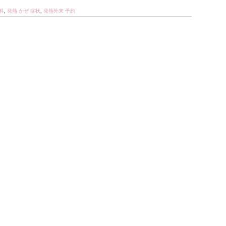
科
,
発熱 かぜ 症状
,
発熱外来 予約