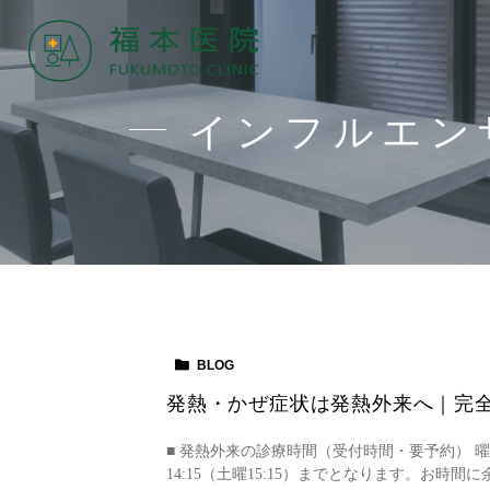
インフルエン
BLOG
発熱・かぜ症状は発熱外来へ｜完全
■ 発熱外来の診療時間（受付時間・要予約） 曜日 時間 
14:15（土曜15:15）までとなります。お時間