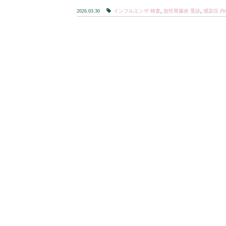
2026.03.30
インフルエンザ 検査
,
急性胃腸炎 受診
,
感染症 内