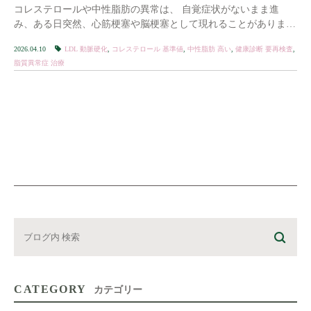
コレステロールや中性脂肪の異常は、 自覚症状がないまま進
み、ある日突然、心筋梗塞や脳梗塞として現れることがありま
す。
少しでも気になる方は、早めの確認をおすす […]
2026.04.10
LDL 動脈硬化
,
コレステロール 基準値
,
中性脂肪 高い
,
健康診断 要再検査
,
脂質異常症 治療
CATEGORY
カテゴリー