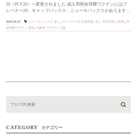
20（PCV20）へ変更されました 成人用肺炎球菌ワクチンにはプ
レベナー20、キャップバックス、ニューモバックスがあります
原則として1回接種で予防効果が期待 […]
2026.04.22
ニューモバックス 違い
,
プレベナー20 定期接種
,
成人 予防接種 心斎橋
,
肺
炎球菌ワクチン 種類
,
高齢者 ワクチン 大阪
CATEGORY
カテゴリー