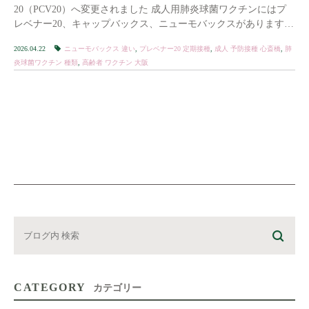
20（PCV20）へ変更されました 成人用肺炎球菌ワクチンにはプ
レベナー20、キャップバックス、ニューモバックスがあります
原則として1回接種で予防効果が期待 […]
2026.04.22
ニューモバックス 違い
,
プレベナー20 定期接種
,
成人 予防接種 心斎橋
,
肺
炎球菌ワクチン 種類
,
高齢者 ワクチン 大阪
CATEGORY
カテゴリー