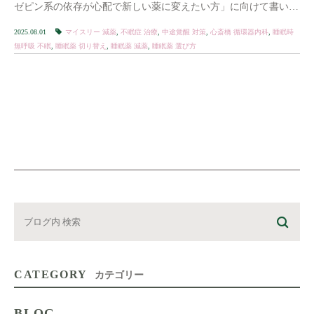
ゼピン系の依存が心配で新しい薬に変えたい方」に向けて書いて
います。 近年はロゼレムやDO […]
2025.08.01
マイスリー 減薬
,
不眠症 治療
,
中途覚醒 対策
,
心斎橋 循環器内科
,
睡眠時
無呼吸 不眠
,
睡眠薬 切り替え
,
睡眠薬 減薬
,
睡眠薬 選び方
CATEGORY
カテゴリー
BLOG