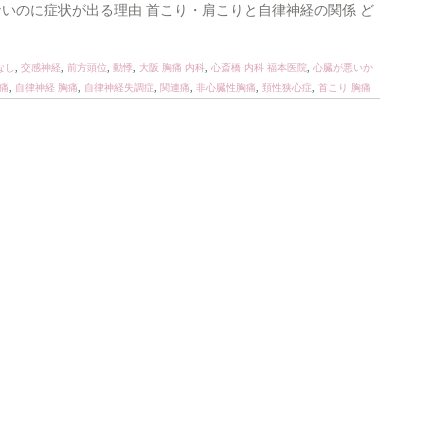
いのに症状が出る理由 首こり・肩こりと自律神経の関係 ど
なし
,
交感神経
,
前方頭位
,
動悸
,
大阪 胸痛 内科
,
心斎橋 内科 福本医院
,
心臓が悪いか
痛
,
自律神経 胸痛
,
自律神経失調症
,
関連痛
,
非心臓性胸痛
,
頚性狭心症
,
首こり 胸痛