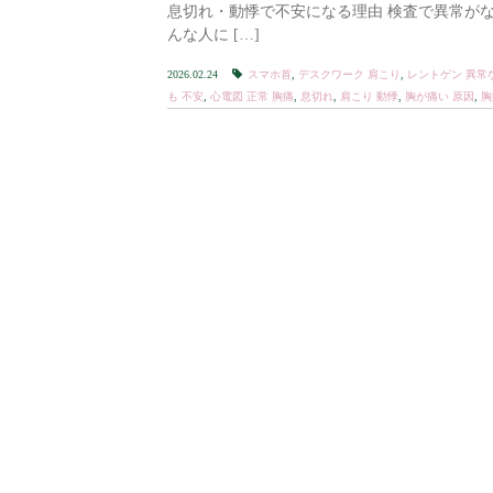
息切れ・動悸で不安になる理由 検査で異常がな
んな人に […]
2026.02.24
スマホ首
,
デスクワーク 肩こり
,
レントゲン 異常
も 不安
,
心電図 正常 胸痛
,
息切れ
,
肩こり 動悸
,
胸が痛い 原因
,
胸