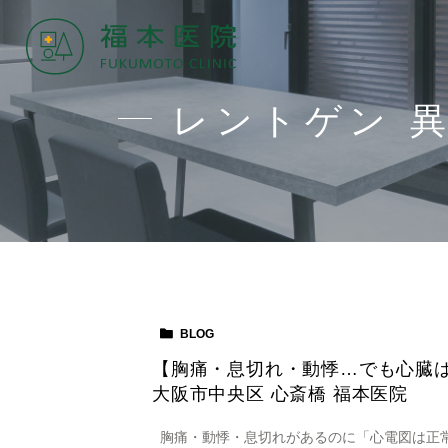
レントゲン 
BLOG
【胸痛・息切れ・動悸…でも心臓は
大阪市中央区 心斎橋 福本医院
胸痛・動悸・息切れがあるのに「心電図は正常