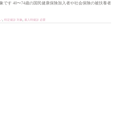
です 40〜74歳の国民健康保険加入者や社会保険の被扶養者
い
,
特定健診 対象
,
雇入時健診 必要