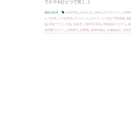
でスマホひとつで完 […]
2023.10.25
LINE予約
,
LINE公式
,
LINE公式アカウント
,
WEB
レス診療
,
スマホ決済
,
ダイエット
,
ダイエット方法
,
予防接種
,
健
場
,
問診アプリ
,
大阪
,
大阪市
,
大阪市中央区
,
帯状疱疹ワクチン
,
循
炎球菌ワクチン
,
自動受付
,
診断書
,
雇用時健診
,
非接触会計
,
高血