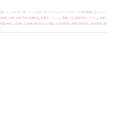
問診
,
インフルエンザ
,
インフルエンザワクチン
,
インフルエンザ予防接種
,
キャッシュ
康診断
,
内科
,
内科予約
,
医療DX
,
医療ダイエット
,
医療とIT
,
医院予約システム
,
南船
環器内科
,
心斎橋
,
心斎橋北商店街
,
心電図
,
生活習慣病
,
病院LINE対応
,
福本医院
,
肺
圧