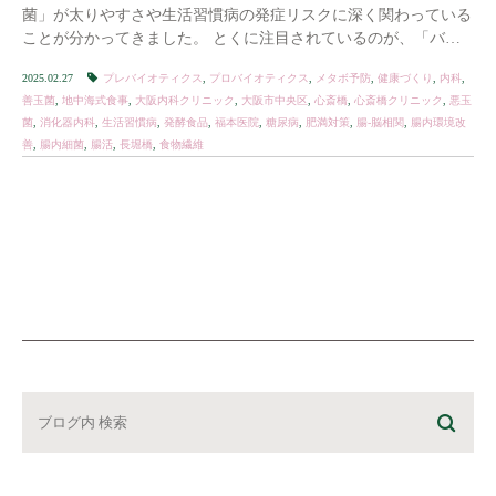
菌」が太りやすさや生活習慣病の発症リスクに深く関わっている
ことが分かってきました。 とくに注目されているのが、「バク
テロイデス」や「フィルミクテス」といった腸内細 […]
2025.02.27
プレバイオティクス
,
プロバイオティクス
,
メタボ予防
,
健康づくり
,
内科
,
善玉菌
,
地中海式食事
,
大阪内科クリニック
,
大阪市中央区
,
心斎橋
,
心斎橋クリニック
,
悪玉
菌
,
消化器内科
,
生活習慣病
,
発酵食品
,
福本医院
,
糖尿病
,
肥満対策
,
腸-脳相関
,
腸内環境改
善
,
腸内細菌
,
腸活
,
長堀橋
,
食物繊維