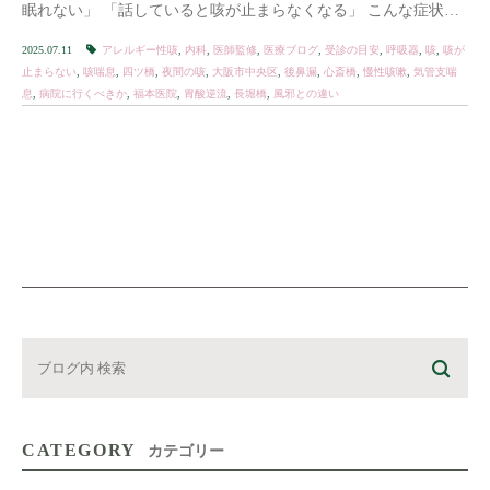
眠れない」 「話していると咳が止まらなくなる」 こんな症状で
お悩みの方は、決して少なくありません。 […]
2025.07.11
アレルギー性咳
,
内科
,
医師監修
,
医療ブログ
,
受診の目安
,
呼吸器
,
咳
,
咳が
止まらない
,
咳喘息
,
四ツ橋
,
夜間の咳
,
大阪市中央区
,
後鼻漏
,
心斎橋
,
慢性咳嗽
,
気管支喘
息
,
病院に行くべきか
,
福本医院
,
胃酸逆流
,
長堀橋
,
風邪との違い
CATEGORY
カテゴリー