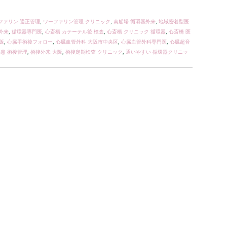
ファリン 適正管理
,
ワーファリン管理 クリニック
,
南船場 循環器外来
,
地域密着型医
外来
,
循環器専門医
,
心斎橋 カテーテル後 検査
,
心斎橋 クリニック 循環器
,
心斎橋 医
阪
,
心臓手術後フォロー
,
心臓血管外科 大阪市中央区
,
心臓血管外科専門医
,
心臓超音
患 術後管理
,
術後外来 大阪
,
術後定期検査 クリニック
,
通いやすい 循環器クリニッ