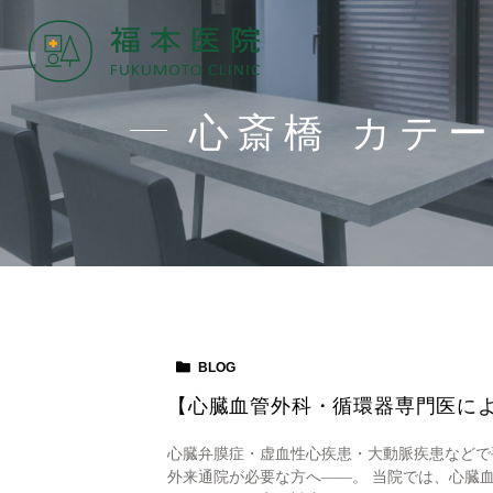
心斎橋 カテ
BLOG
【心臓血管外科・循環器専門医に
心臓弁膜症・虚血性心疾患・大動脈疾患などで
外来通院が必要な方へ――。 当院では、心臓