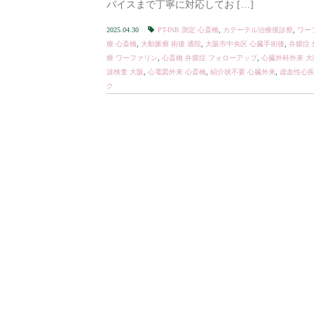
バイスまで丁寧に対応してお […]
2025.04.30
PT-INR 測定 心斎橋
,
カテーテル治療後診察
,
ワー
療 心斎橋
,
大動脈瘤 術後 通院
,
大阪市中央区 心臓手術後
,
弁膜症 
療 ワーファリン
,
心斎橋 弁膜症 フォローアップ
,
心臓外科外来 大
波検査 大阪
,
心電図外来 心斎橋
,
紹介状不要 心臓外来
,
虚血性心疾
ク