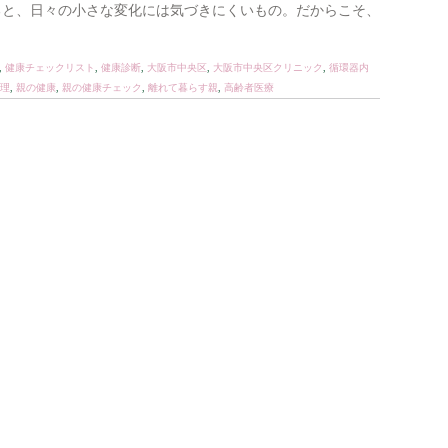
ると、日々の小さな変化には気づきにくいもの。だからこそ、
,
健康チェックリスト
,
健康診断
,
大阪市中央区
,
大阪市中央区クリニック
,
循環器内
理
,
親の健康
,
親の健康チェック
,
離れて暮らす親
,
高齢者医療