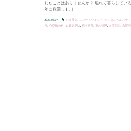
じたことはありませんか？ 離れて暮らしてい
年に数回し […]
2025.08.07
お盆帰省
,
スマートウォッチ
,
デジタルヘルスケア
科
,
心斎橋内科
,
心臓病予防
,
福本医院
,
薬の管理
,
血圧測定
,
血圧管