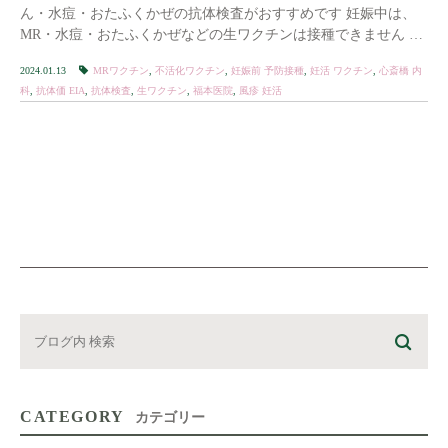
ん・水痘・おたふくかぜの抗体検査がおすすめです 妊娠中は、
MR・水痘・おたふくかぜなどの生ワクチンは接種できません 生
ワクチン接種後は、2か月間の避妊が必要 […]
2024.01.13
MRワクチン
,
不活化ワクチン
,
妊娠前 予防接種
,
妊活 ワクチン
,
心斎橋 内
科
,
抗体価 EIA
,
抗体検査
,
生ワクチン
,
福本医院
,
風疹 妊活
CATEGORY
カテゴリー