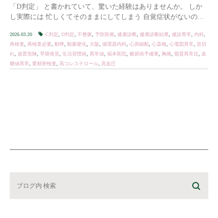
「D判定」 と書かれていて、驚いた経験はありませんか。 しか
し実際には 忙しくてそのままにしてしまう 自覚症状がないので
放置してしまう という方も少なくありま […]
2026.03.20
C判定
,
D判定
,
不整脈
,
予防医療
,
健康診断
,
健康診断結果
,
健診異常
,
内科
,
再検査
,
再検査必要
,
動悸
,
動脈硬化
,
大阪
,
循環器内科
,
心房細動
,
心斎橋
,
心電図異常
,
息切
れ
,
放置危険
,
早期発見
,
生活習慣病
,
異常値
,
福本医院
,
糖尿病予備軍
,
胸痛
,
脂質異常症
,
血
糖値異常
,
要精密検査
,
高コレステロール
,
高血圧