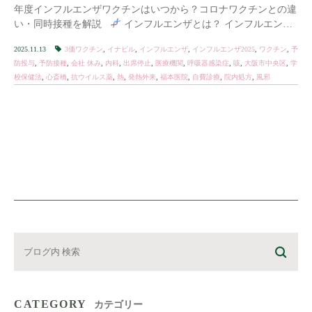
年度インフルエンザワクチンはいつから？コロナワクチンとの違
い・同時接種を解説
インフルエンザとは？ インフルエンザ
は、インフルエンザA […]
2025.11.13
3価ワクチン
,
イナビル
,
インフルエンザ
,
インフルエンザ2025
,
ワクチン
,
予
防投与
,
予防接種
,
会社 休み
,
内科
,
出席停止
,
医療機関
,
呼吸器感染症
,
咳
,
大阪市中央区
,
学
校保健法
,
心斎橋
,
抗ウイルス薬
,
熱
,
発熱外来
,
福本医院
,
自費診療
,
院内処方
,
風邪
CATEGORY
カテゴリー